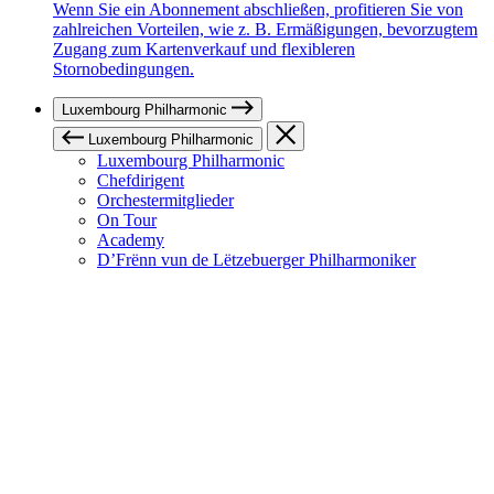
Wenn Sie ein Abonnement abschließen, profitieren Sie von
zahlreichen Vorteilen, wie z. B. Ermäßigungen, bevorzugtem
Zugang zum Kartenverkauf und flexibleren
Stornobedingungen.
Luxembourg Philharmonic
Luxembourg Philharmonic
Luxembourg Philharmonic
Chefdirigent
Orchestermitglieder
On Tour
Academy
D’Frënn vun de Lëtzebuerger Philharmoniker