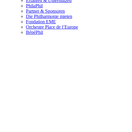
Erfahren & Unterstützen
PhilaPhil
Partner & Sponsoren
Die Philharmonie mieten
Fondation EME
Orchestre Place de l’Europe
BénéPhil