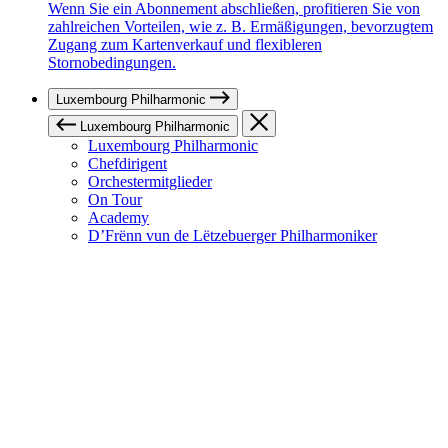
Wenn Sie ein Abonnement abschließen, profitieren Sie von
zahlreichen Vorteilen, wie z. B. Ermäßigungen, bevorzugtem
Zugang zum Kartenverkauf und flexibleren
Stornobedingungen.
Luxembourg Philharmonic
Luxembourg Philharmonic
Luxembourg Philharmonic
Chefdirigent
Orchestermitglieder
On Tour
Academy
D’Frënn vun de Lëtzebuerger Philharmoniker