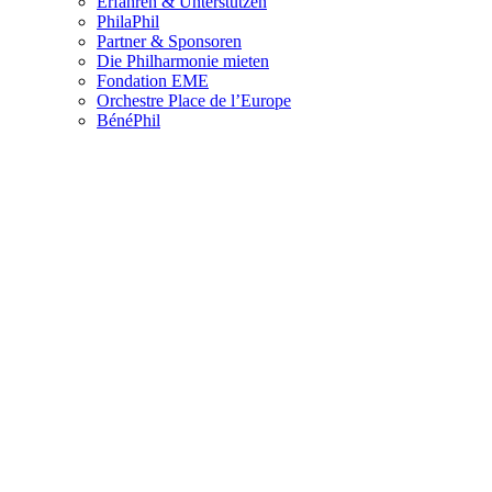
Erfahren & Unterstützen
PhilaPhil
Partner & Sponsoren
Die Philharmonie mieten
Fondation EME
Orchestre Place de l’Europe
BénéPhil