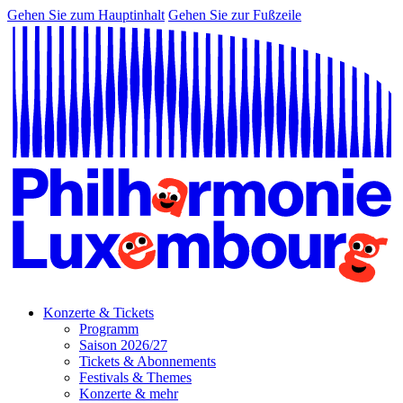
Gehen Sie zum Hauptinhalt
Gehen Sie zur Fußzeile
Konzerte & Tickets
Programm
Saison 2026/27
Tickets & Abonnements
Festivals & Themes
Konzerte & mehr