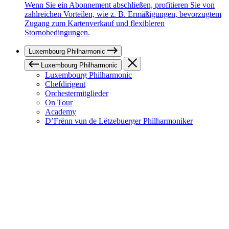
Wenn Sie ein Abonnement abschließen, profitieren Sie von
zahlreichen Vorteilen, wie z. B. Ermäßigungen, bevorzugtem
Zugang zum Kartenverkauf und flexibleren
Stornobedingungen.
Luxembourg Philharmonic
Luxembourg Philharmonic
Luxembourg Philharmonic
Chefdirigent
Orchestermitglieder
On Tour
Academy
D’Frënn vun de Lëtzebuerger Philharmoniker