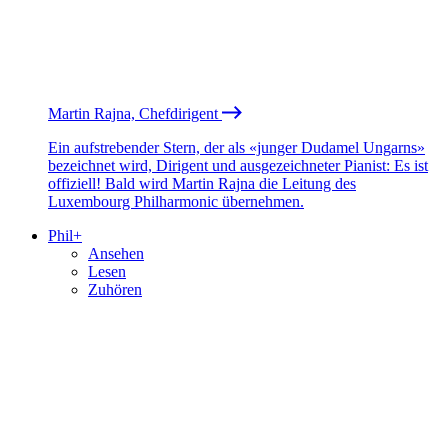
Martin Rajna, Chefdirigent
Ein aufstrebender Stern, der als «junger Dudamel Ungarns»
bezeichnet wird, Dirigent und ausgezeichneter Pianist: Es ist
offiziell! Bald wird Martin Rajna die Leitung des
Luxembourg Philharmonic übernehmen.
Phil+
Ansehen
Lesen
Zuhören