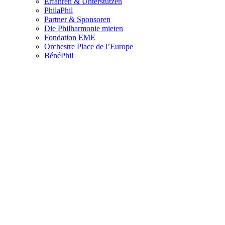
Erfahren & Unterstützen
PhilaPhil
Partner & Sponsoren
Die Philharmonie mieten
Fondation EME
Orchestre Place de l’Europe
BénéPhil