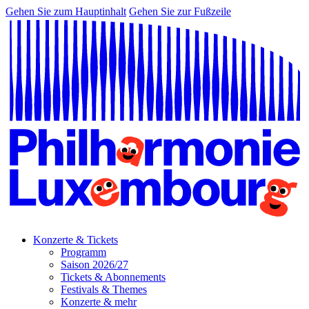
Gehen Sie zum Hauptinhalt
Gehen Sie zur Fußzeile
Konzerte & Tickets
Programm
Saison 2026/27
Tickets & Abonnements
Festivals & Themes
Konzerte & mehr