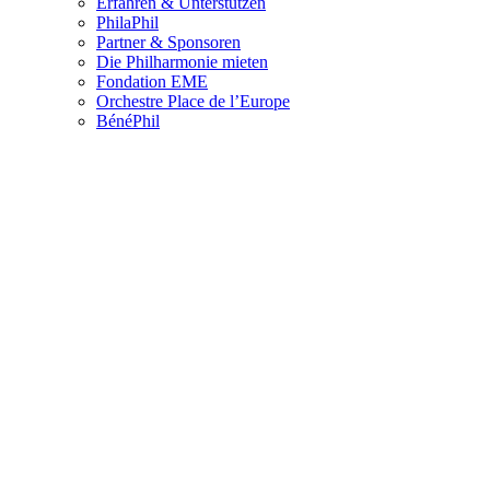
Erfahren & Unterstützen
PhilaPhil
Partner & Sponsoren
Die Philharmonie mieten
Fondation EME
Orchestre Place de l’Europe
BénéPhil