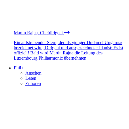
Martin Rajna, Chefdirigent
Ein aufstrebender Stern, der als «junger Dudamel Ungarns»
bezeichnet wird, Dirigent und ausgezeichneter Pianist: Es ist
offiziell! Bald wird Martin Rajna die Leitung des
Luxembourg Philharmonic übernehmen.
Phil+
Ansehen
Lesen
Zuhören