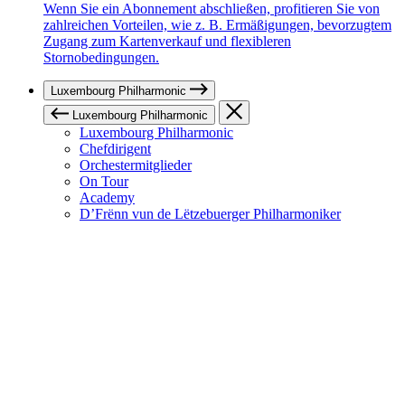
Wenn Sie ein Abonnement abschließen, profitieren Sie von
zahlreichen Vorteilen, wie z. B. Ermäßigungen, bevorzugtem
Zugang zum Kartenverkauf und flexibleren
Stornobedingungen.
Luxembourg Philharmonic
Luxembourg Philharmonic
Luxembourg Philharmonic
Chefdirigent
Orchestermitglieder
On Tour
Academy
D’Frënn vun de Lëtzebuerger Philharmoniker