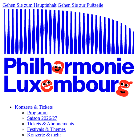
Gehen Sie zum Hauptinhalt
Gehen Sie zur Fußzeile
Konzerte & Tickets
Programm
Saison 2026/27
Tickets & Abonnements
Festivals & Themes
Konzerte & mehr