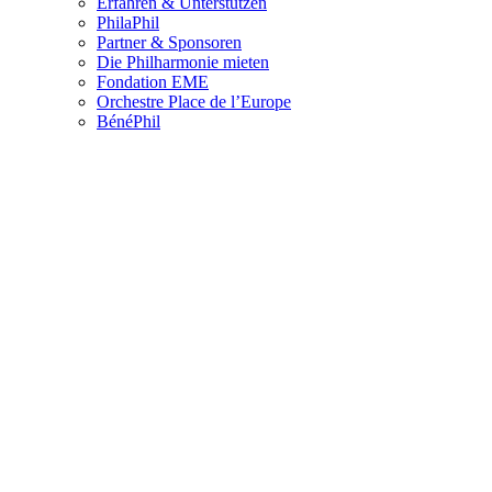
Erfahren & Unterstützen
PhilaPhil
Partner & Sponsoren
Die Philharmonie mieten
Fondation EME
Orchestre Place de l’Europe
BénéPhil