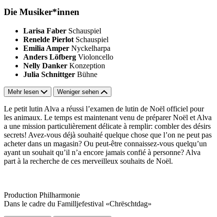
Die Musiker*innen
Larisa Faber
Schauspiel
Renelde Pierlot
Schauspiel
Emilia Amper
Nyckelharpa
Anders Löfberg
Violoncello
Nelly Danker
Konzeption
Julia Schnittger
Bühne
Mehr lesen
Weniger sehen
Le petit lutin Alva a réussi l’examen de lutin de Noël officiel pour
les animaux. Le temps est maintenant venu de préparer Noël et Alva
a une mission particulièrement délicate à remplir: combler des désirs
secrets! Avez-vous déjà souhaité quelque chose que l’on ne peut pas
acheter dans un magasin? Ou peut-être connaissez-vous quelqu’un
ayant un souhait qu’il n’a encore jamais confié à personne? Alva
part à la recherche de ces merveilleux souhaits de Noël.
Production Philharmonie
Dans le cadre du Familljefestival «Chrëschtdag»