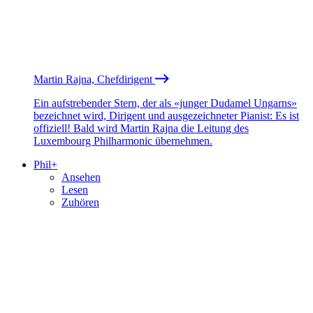
Martin Rajna, Chefdirigent
Ein aufstrebender Stern, der als «junger Dudamel Ungarns»
bezeichnet wird, Dirigent und ausgezeichneter Pianist: Es ist
offiziell! Bald wird Martin Rajna die Leitung des
Luxembourg Philharmonic übernehmen.
Phil+
Ansehen
Lesen
Zuhören