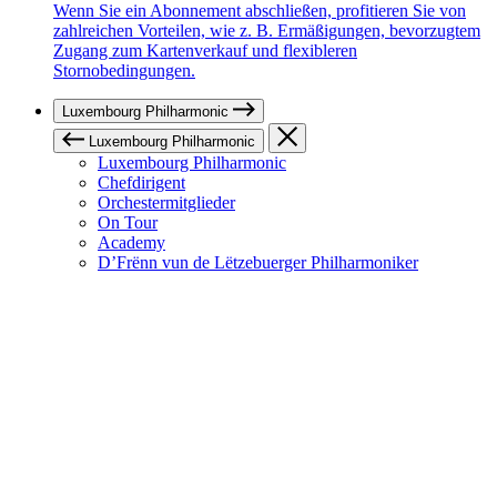
Wenn Sie ein Abonnement abschließen, profitieren Sie von
zahlreichen Vorteilen, wie z. B. Ermäßigungen, bevorzugtem
Zugang zum Kartenverkauf und flexibleren
Stornobedingungen.
Luxembourg Philharmonic
Luxembourg Philharmonic
Luxembourg Philharmonic
Chefdirigent
Orchestermitglieder
On Tour
Academy
D’Frënn vun de Lëtzebuerger Philharmoniker