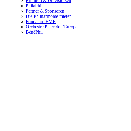
Erfahren & Unterstützen
PhilaPhil
Partner & Sponsoren
Die Philharmonie mieten
Fondation EME
Orchestre Place de l’Europe
BénéPhil