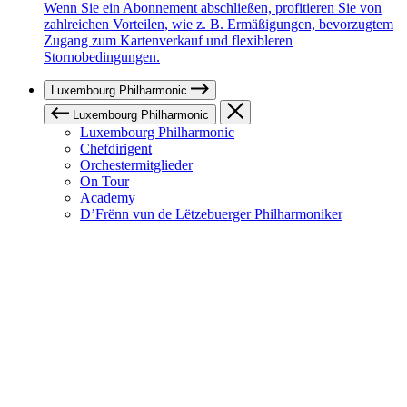
Wenn Sie ein Abonnement abschließen, profitieren Sie von
zahlreichen Vorteilen, wie z. B. Ermäßigungen, bevorzugtem
Zugang zum Kartenverkauf und flexibleren
Stornobedingungen.
Luxembourg Philharmonic
Luxembourg Philharmonic
Luxembourg Philharmonic
Chefdirigent
Orchestermitglieder
On Tour
Academy
D’Frënn vun de Lëtzebuerger Philharmoniker