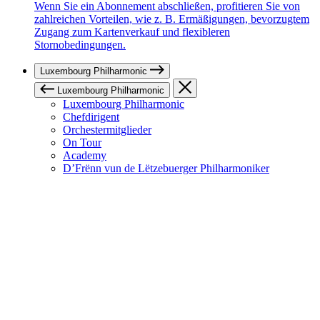
Wenn Sie ein Abonnement abschließen, profitieren Sie von
zahlreichen Vorteilen, wie z. B. Ermäßigungen, bevorzugtem
Zugang zum Kartenverkauf und flexibleren
Stornobedingungen.
Luxembourg Philharmonic
Luxembourg Philharmonic
Luxembourg Philharmonic
Chefdirigent
Orchestermitglieder
On Tour
Academy
D’Frënn vun de Lëtzebuerger Philharmoniker