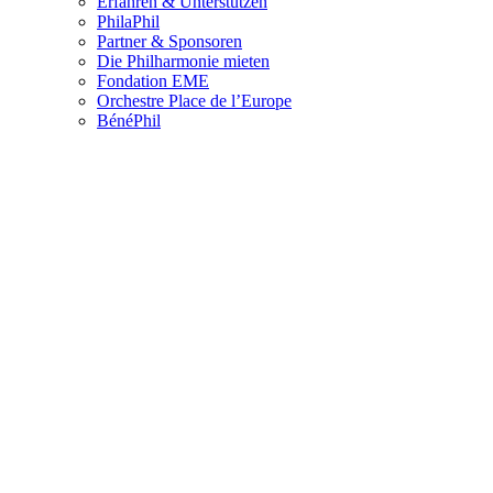
Erfahren & Unterstützen
PhilaPhil
Partner & Sponsoren
Die Philharmonie mieten
Fondation EME
Orchestre Place de l’Europe
BénéPhil