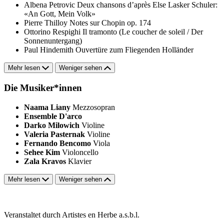
Albena Petrovic
Deux chansons d’après Else Lasker Schuler:
«An Gott, Mein Volk»
Pierre Thilloy
Notes sur Chopin op. 174
Ottorino Respighi
Il tramonto (Le coucher de soleil / Der
Sonnenuntergang)
Paul Hindemith
Ouvertüre zum Fliegenden Holländer
Mehr lesen
Weniger sehen
Die Musiker*innen
Naama Liany
Mezzosopran
Ensemble D'arco
Darko Milowich
Violine
Valeria Pasternak
Violine
Fernando Bencomo
Viola
Sehee Kim
Violoncello
Zala Kravos
Klavier
Mehr lesen
Weniger sehen
Veranstaltet durch Artistes en Herbe a.s.b.l.