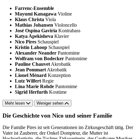
Farrenc-Ensemble
Mayumi Kanagawa
Violine
Klaus Christa
Viola
Mathias Johansen
Violoncello
José Ospina Gaviria
Kontrabass
Katya Apekisheva
Klavier
Nico Pires
Schauspiel
Kristin Lahoop
Schauspiel
Alexander Neander
Pantomime
Wolfram von Bodecker
Pantomime
Pauline Chauvet
Akrobatik
Jean Pommart
Akrobatik
Lionel Ménard
Konzeption
Lutz Wilfert
Regie
Lina Marie Rohde
Pantomime
Sigrid Herfurth
Kostüme
Mehr lesen
Weniger sehen
Die Geschichte von Nico und seiner Familie
Die Familie Pires ist seit Generationen im Zirkusgeschäft tätig. Der
Vater ist Zauberer, der Onkel Dompteur, die Mutter ist
Hochseilartistin, die Tochter Zirkusreiterin, der Großvater Musiker,