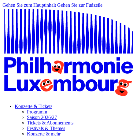
Gehen Sie zum Hauptinhalt
Gehen Sie zur Fußzeile
Konzerte & Tickets
Programm
Saison 2026/27
Tickets & Abonnements
Festivals & Themes
Konzerte & mehr