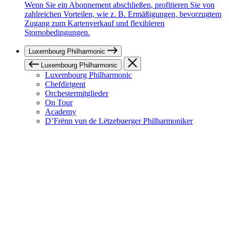
Wenn Sie ein Abonnement abschließen, profitieren Sie von
zahlreichen Vorteilen, wie z. B. Ermäßigungen, bevorzugtem
Zugang zum Kartenverkauf und flexibleren
Stornobedingungen.
Luxembourg Philharmonic
Luxembourg Philharmonic
Luxembourg Philharmonic
Chefdirigent
Orchestermitglieder
On Tour
Academy
D’Frënn vun de Lëtzebuerger Philharmoniker