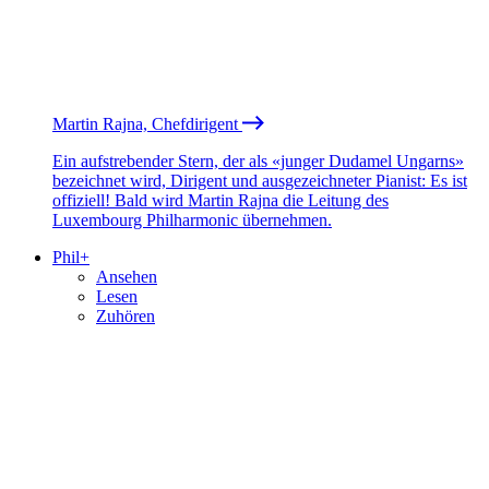
Martin Rajna, Chefdirigent
Ein aufstrebender Stern, der als «junger Dudamel Ungarns»
bezeichnet wird, Dirigent und ausgezeichneter Pianist: Es ist
offiziell! Bald wird Martin Rajna die Leitung des
Luxembourg Philharmonic übernehmen.
Phil+
Ansehen
Lesen
Zuhören