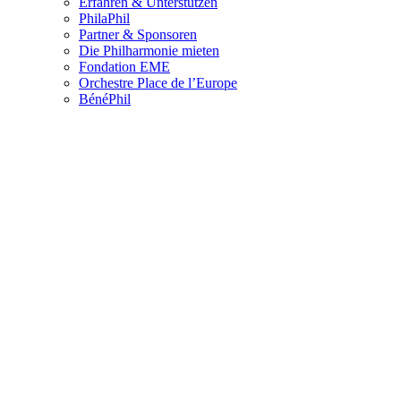
Erfahren & Unterstützen
PhilaPhil
Partner & Sponsoren
Die Philharmonie mieten
Fondation EME
Orchestre Place de l’Europe
BénéPhil