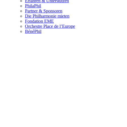
Erfahren & Unterstützen
PhilaPhil
Partner & Sponsoren
Die Philharmonie mieten
Fondation EME
Orchestre Place de l’Europe
BénéPhil