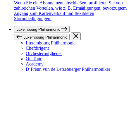
Wenn Sie ein Abonnement abschließen, profitieren Sie von
zahlreichen Vorteilen, wie z. B. Ermäßigungen, bevorzugtem
Zugang zum Kartenverkauf und flexibleren
Stornobedingungen.
Luxembourg Philharmonic
Luxembourg Philharmonic
Luxembourg Philharmonic
Chefdirigent
Orchestermitglieder
On Tour
Academy
D’Frënn vun de Lëtzebuerger Philharmoniker