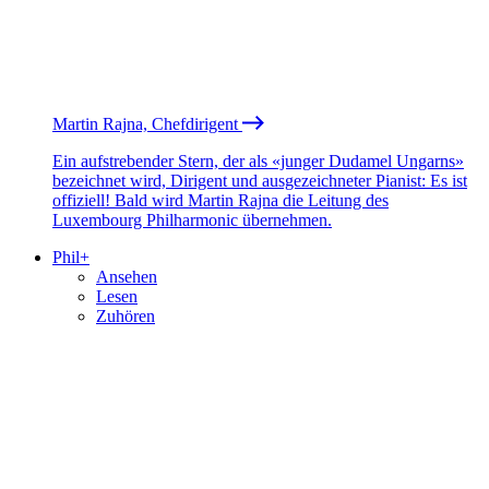
Martin Rajna, Chefdirigent
Ein aufstrebender Stern, der als «junger Dudamel Ungarns»
bezeichnet wird, Dirigent und ausgezeichneter Pianist: Es ist
offiziell! Bald wird Martin Rajna die Leitung des
Luxembourg Philharmonic übernehmen.
Phil+
Ansehen
Lesen
Zuhören