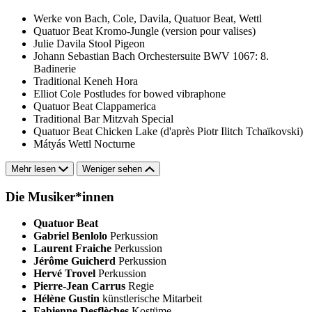
Werke von Bach, Cole, Davila, Quatuor Beat, Wettl
Quatuor Beat
Kromo-Jungle (version pour valises)
Julie Davila
Stool Pigeon
Johann Sebastian Bach
Orchestersuite BWV 1067: 8.
Badinerie
Traditional
Keneh Hora
Elliot Cole
Postludes for bowed vibraphone
Quatuor Beat
Clappamerica
Traditional
Bar Mitzvah Special
Quatuor Beat
Chicken Lake (d'après Piotr Ilitch Tchaïkovski)
Mátyás Wettl
Nocturne
Mehr lesen
Weniger sehen
Die Musiker*innen
Quatuor Beat
Gabriel Benlolo
Perkussion
Laurent Fraiche
Perkussion
Jérôme Guicherd
Perkussion
Hervé Trovel
Perkussion
Pierre-Jean Carrus
Regie
Hélène Gustin
künstlerische Mitarbeit
Fabienne Desflèches
Kostüme