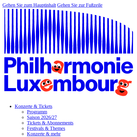
Gehen Sie zum Hauptinhalt
Gehen Sie zur Fußzeile
Konzerte & Tickets
Programm
Saison 2026/27
Tickets & Abonnements
Festivals & Themes
Konzerte & mehr