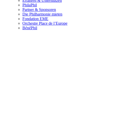
Erfahren & Unterstützen
PhilaPhil
Partner & Sponsoren
Die Philharmonie mieten
Fondation EME
Orchestre Place de l’Europe
BénéPhil