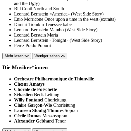
and the Ugly)
Bill Conti
North and South
Leonard Bernstein
«America» (West Side Story)
Enio Morricone
Once upon a time in the west (extraits)
Dimitri Tiomkin
Tenessee babe
Leonard Bernstein
Mambo (West Side Story)
Leonard Berstein
Maria
Leonard Bernstein
«Tonight» (West Side Story)
Perez Prado
Popurri
Mehr lesen
Weniger sehen
Die Musiker*innen
Orchestre Philharmonique de Thionville
Chœur Amatys
Chorale de Folschette
Sébastien Beck
Leitung
Willy Fontanel
Chorleitung
Claire Garçon-Wio
Chorleitung
Laureen Stoulig-Thinnes
Sopran
Cécile Dumas
Mezzosopran
Alexander Gebhard
Tenor