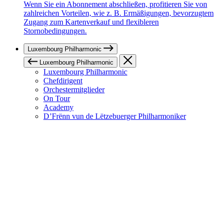
Wenn Sie ein Abonnement abschließen, profitieren Sie von
zahlreichen Vorteilen, wie z. B. Ermäßigungen, bevorzugtem
Zugang zum Kartenverkauf und flexibleren
Stornobedingungen.
Luxembourg Philharmonic
Luxembourg Philharmonic
Luxembourg Philharmonic
Chefdirigent
Orchestermitglieder
On Tour
Academy
D’Frënn vun de Lëtzebuerger Philharmoniker