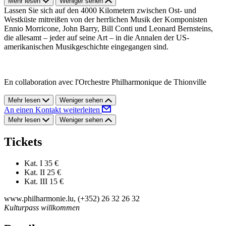
Mehr lesen
Weniger sehen
Lassen Sie sich auf den 4000 Kilometern zwischen Ost- und
Westküste mitreißen von der herrlichen Musik der Komponisten
Ennio Morricone, John Barry, Bill Conti und Leonard Bernsteins,
die allesamt – jeder auf seine Art – in die Annalen der US-
amerikanischen Musikgeschichte eingegangen sind.
En collaboration avec l'Orchestre Philharmonique de Thionville
Mehr lesen
Weniger sehen
An einen Kontakt weiterleiten
Mehr lesen
Weniger sehen
Tickets
Kat. I
35 €
Kat. II
25 €
Kat. III
15 €
www.philharmonie.lu, (+352) 26 32 26 32
Kulturpass willkommen