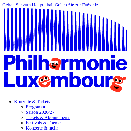
Gehen Sie zum Hauptinhalt
Gehen Sie zur Fußzeile
Konzerte & Tickets
Programm
Saison 2026/27
Tickets & Abonnements
Festivals & Themes
Konzerte & mehr