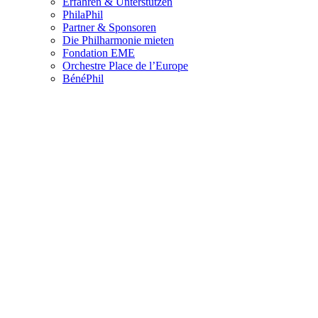
Erfahren & Unterstützen
PhilaPhil
Partner & Sponsoren
Die Philharmonie mieten
Fondation EME
Orchestre Place de l’Europe
BénéPhil