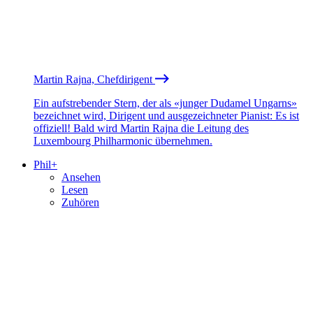
Martin Rajna, Chefdirigent
Ein aufstrebender Stern, der als «junger Dudamel Ungarns»
bezeichnet wird, Dirigent und ausgezeichneter Pianist: Es ist
offiziell! Bald wird Martin Rajna die Leitung des
Luxembourg Philharmonic übernehmen.
Phil+
Ansehen
Lesen
Zuhören