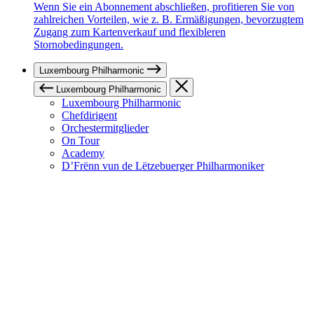
Wenn Sie ein Abonnement abschließen, profitieren Sie von
zahlreichen Vorteilen, wie z. B. Ermäßigungen, bevorzugtem
Zugang zum Kartenverkauf und flexibleren
Stornobedingungen.
Luxembourg Philharmonic
Luxembourg Philharmonic
Luxembourg Philharmonic
Chefdirigent
Orchestermitglieder
On Tour
Academy
D’Frënn vun de Lëtzebuerger Philharmoniker