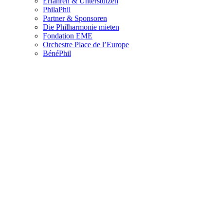
Erfahren & Unterstützen
PhilaPhil
Partner & Sponsoren
Die Philharmonie mieten
Fondation EME
Orchestre Place de l’Europe
BénéPhil