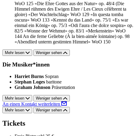
WoO 125
«Die Ehre Gottes aus der Natur» op. 48/4 (Die
Himmel rühmen des Ewigen Ehre / Les Cieux célèbrent ta
gloire)
«Der Wachtelschlag» WoO 129
«In questa tomba
oscura» WoO 133
«Kennst du das Land» op. 75/1
«Es war
einmal ein König» op. 75/3
«Odi l'aura che dolce sospira» op.
82/5
«Wonne der Wehmut» op. 83/1
«Merkenstein» WoO
144
An die ferne Geliebte (À la bien-aimée lointaine) op. 98
«Abendlied unterm gestirnten Himmel» WoO 150
Mehr lesen
Weniger sehen
Die Musiker*innen
Harriet Burns
Sopran
Stephan Loges
baritone
Graham Johnson
Präsentation
Mehr lesen
Weniger sehen
An einen Kontakt weiterleiten
Mehr lesen
Weniger sehen
Tickets