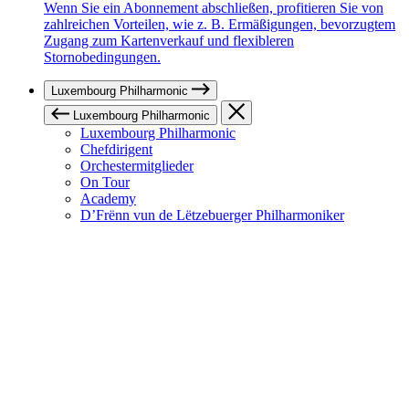
Wenn Sie ein Abonnement abschließen, profitieren Sie von
zahlreichen Vorteilen, wie z. B. Ermäßigungen, bevorzugtem
Zugang zum Kartenverkauf und flexibleren
Stornobedingungen.
Luxembourg Philharmonic
Luxembourg Philharmonic
Luxembourg Philharmonic
Chefdirigent
Orchestermitglieder
On Tour
Academy
D’Frënn vun de Lëtzebuerger Philharmoniker