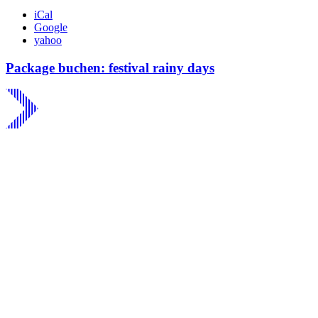
iCal
Google
yahoo
Package buchen: festival rainy days