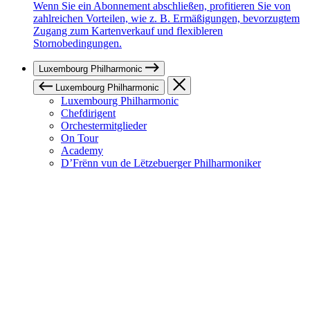
Wenn Sie ein Abonnement abschließen, profitieren Sie von
zahlreichen Vorteilen, wie z. B. Ermäßigungen, bevorzugtem
Zugang zum Kartenverkauf und flexibleren
Stornobedingungen.
Luxembourg Philharmonic
Luxembourg Philharmonic
Luxembourg Philharmonic
Chefdirigent
Orchestermitglieder
On Tour
Academy
D’Frënn vun de Lëtzebuerger Philharmoniker