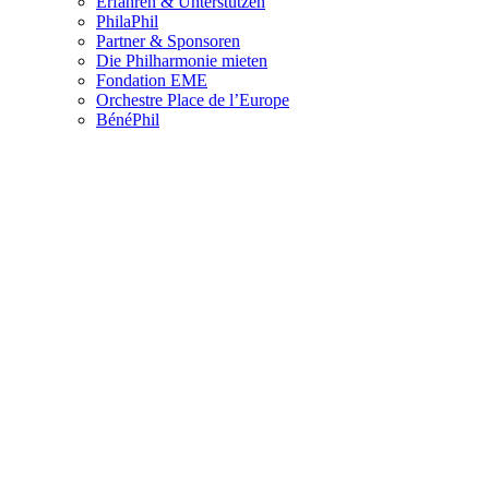
Erfahren & Unterstützen
PhilaPhil
Partner & Sponsoren
Die Philharmonie mieten
Fondation EME
Orchestre Place de l’Europe
BénéPhil