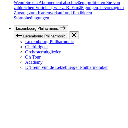
Wenn Sie ein Abonnement abschließen, profitieren Sie von
zahlreichen Vorteilen, wie z. B. Ermäßigungen, bevorzugtem
Zugang zum Kartenverkauf und flexibleren
Stornobedingungen.
Luxembourg Philharmonic
Luxembourg Philharmonic
Luxembourg Philharmonic
Chefdirigent
Orchestermitglieder
On Tour
Academy
D’Frënn vun de Lëtzebuerger Philharmoniker