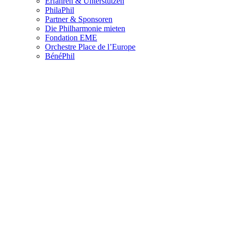
Erfahren & Unterstützen
PhilaPhil
Partner & Sponsoren
Die Philharmonie mieten
Fondation EME
Orchestre Place de l’Europe
BénéPhil