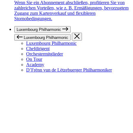
Wenn Sie ein Abonnement abschließen, profitieren Sie von
zahlreichen Vorteilen, wie z. B. Ermäßigungen, bevorzugtem
Zugang zum Kartenverkauf und flexibleren
Stornobedingungen.
Luxembourg Philharmonic
Luxembourg Philharmonic
Luxembourg Philharmonic
Chefdirigent
Orchestermitglieder
On Tour
Academy
D’Frënn vun de Lëtzebuerger Philharmoniker