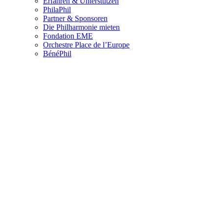
Erfahren & Unterstützen
PhilaPhil
Partner & Sponsoren
Die Philharmonie mieten
Fondation EME
Orchestre Place de l’Europe
BénéPhil