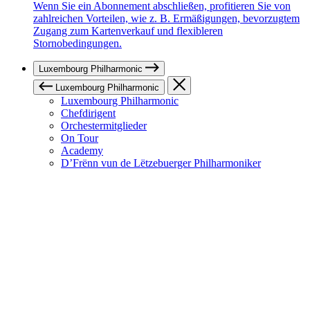
Wenn Sie ein Abonnement abschließen, profitieren Sie von
zahlreichen Vorteilen, wie z. B. Ermäßigungen, bevorzugtem
Zugang zum Kartenverkauf und flexibleren
Stornobedingungen.
Luxembourg Philharmonic
Luxembourg Philharmonic
Luxembourg Philharmonic
Chefdirigent
Orchestermitglieder
On Tour
Academy
D’Frënn vun de Lëtzebuerger Philharmoniker