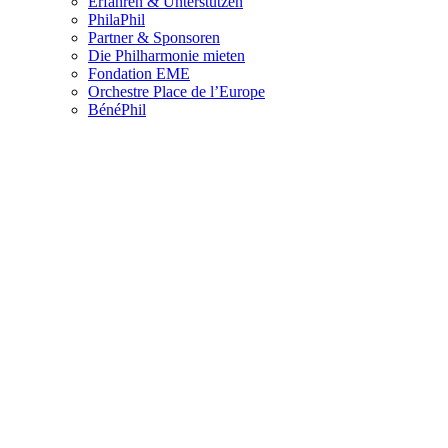
Erfahren & Unterstützen
PhilaPhil
Partner & Sponsoren
Die Philharmonie mieten
Fondation EME
Orchestre Place de l’Europe
BénéPhil