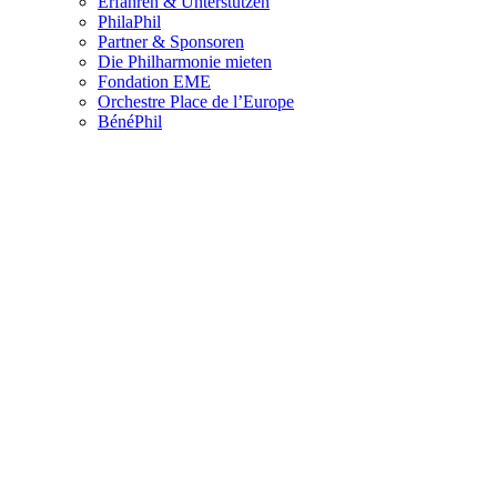
Erfahren & Unterstützen
PhilaPhil
Partner & Sponsoren
Die Philharmonie mieten
Fondation EME
Orchestre Place de l’Europe
BénéPhil