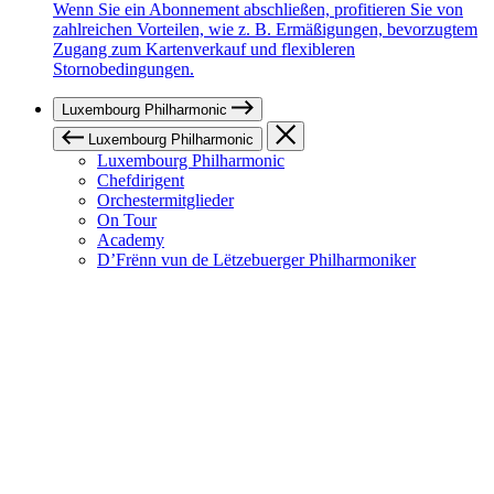
Wenn Sie ein Abonnement abschließen, profitieren Sie von
zahlreichen Vorteilen, wie z. B. Ermäßigungen, bevorzugtem
Zugang zum Kartenverkauf und flexibleren
Stornobedingungen.
Luxembourg Philharmonic
Luxembourg Philharmonic
Luxembourg Philharmonic
Chefdirigent
Orchestermitglieder
On Tour
Academy
D’Frënn vun de Lëtzebuerger Philharmoniker