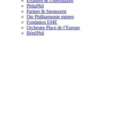
Erfahren & Unterstützen
PhilaPhil
Partner & Sponsoren
Die Philharmonie mieten
Fondation EME
Orchestre Place de l’Europe
BénéPhil