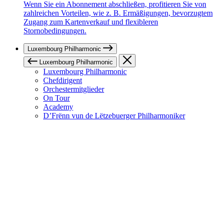
Wenn Sie ein Abonnement abschließen, profitieren Sie von
zahlreichen Vorteilen, wie z. B. Ermäßigungen, bevorzugtem
Zugang zum Kartenverkauf und flexibleren
Stornobedingungen.
Luxembourg Philharmonic
Luxembourg Philharmonic
Luxembourg Philharmonic
Chefdirigent
Orchestermitglieder
On Tour
Academy
D’Frënn vun de Lëtzebuerger Philharmoniker