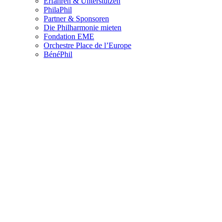
Erfahren & Unterstützen
PhilaPhil
Partner & Sponsoren
Die Philharmonie mieten
Fondation EME
Orchestre Place de l’Europe
BénéPhil