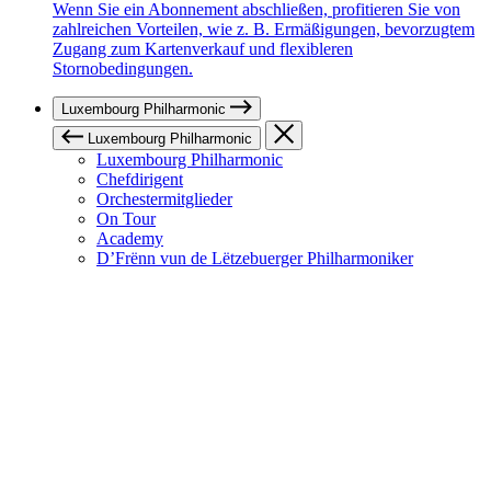
Wenn Sie ein Abonnement abschließen, profitieren Sie von
zahlreichen Vorteilen, wie z. B. Ermäßigungen, bevorzugtem
Zugang zum Kartenverkauf und flexibleren
Stornobedingungen.
Luxembourg Philharmonic
Luxembourg Philharmonic
Luxembourg Philharmonic
Chefdirigent
Orchestermitglieder
On Tour
Academy
D’Frënn vun de Lëtzebuerger Philharmoniker