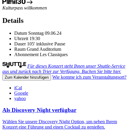
Kulturpass willkommen
Details
Datum
Sonntag 09.06.24
Uhrzeit
19:30
Dauer
105' inklusive Pause
Raum
Grand Auditorium
Abonnement
Les Classiques
Für dieses Konzert steht Ihnen unser Shuttle-Service
aus und zurück nach Trier zur Verfügung. Buchen Sie bitte hier.
Wie komme ich zum Veranstaltungsort?
Zum Kalender hinzufügen
iCal
Google
yahoo
Als Discovery Night verfügbar
Wählen Sie unsere Discovery Night Option, um neben Ihrem
Konzert eine Führung und einen Cocktail zu genießen.