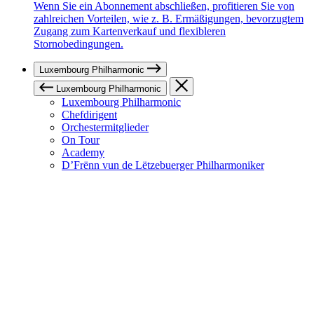
Wenn Sie ein Abonnement abschließen, profitieren Sie von
zahlreichen Vorteilen, wie z. B. Ermäßigungen, bevorzugtem
Zugang zum Kartenverkauf und flexibleren
Stornobedingungen.
Luxembourg Philharmonic
Luxembourg Philharmonic
Luxembourg Philharmonic
Chefdirigent
Orchestermitglieder
On Tour
Academy
D’Frënn vun de Lëtzebuerger Philharmoniker