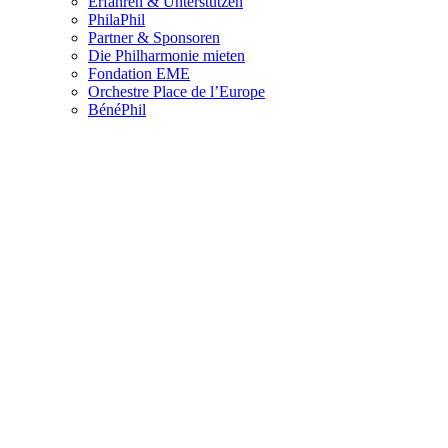
Erfahren & Unterstützen
PhilaPhil
Partner & Sponsoren
Die Philharmonie mieten
Fondation EME
Orchestre Place de l’Europe
BénéPhil