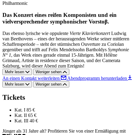
Philharmonic
Das Konzert eines reifen Komponisten und ein
vielversprechender symphonischer Vorstoβ.
Das ebenso lyrische wie oppulente
Vierte Klavierkonzert
Ludwig
van Beethovens – eines der herausragenden Werke seiner mittleren
Schaffensperiode – steht der stürmischen Ouverture zu Coriolan
gegenüber und trifft auf Felix Mendelssohn Bartholdys
Symphonie
N° 1
, das Werk eines gerade einmal 15-Jährigen. Mit Hélène
Grimaud, Artiste in residence dieser Saison, und der Camerata
Salzburg, wird dieser Abend zum Ereignis!
Mehr lesen
Weniger sehen
An einen Kontakt weiterleiten
Abendprogramm herunterladen
Mehr lesen
Weniger sehen
Tickets
Kat. I
85 €
Kat. II
65 €
Kat. III
40 €
Jünger als 31 Jahre alt? Profitieren Sie von einer Ermäßigung mit