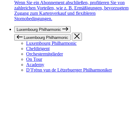
Wenn Sie ein Abonnement abschließen, profitieren Sie von
zahlreichen Vorteilen, wie z. B. Ermäßigungen, bevorzugtem
Zugang zum Kartenverkauf und flexibleren
Stornobedingungen.
Luxembourg Philharmonic
Luxembourg Philharmonic
Luxembourg Philharmonic
Chefdirigent
Orchestermitglieder
On Tour
Academy
D’Frënn vun de Lëtzebuerger Philharmoniker