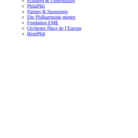
Erfahren & Unterstützen
PhilaPhil
Partner & Sponsoren
Die Philharmonie mieten
Fondation EME
Orchestre Place de l’Europe
BénéPhil