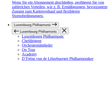
Wenn Sie ein Abonnement abschließen, profitieren Sie von
zahlreichen Vorteilen, wie z. B. Ermäßigungen, bevorzugtem
Zugang zum Kartenverkauf und flexibleren
Stornobedingungen.
Luxembourg Philharmonic
Luxembourg Philharmonic
Luxembourg Philharmonic
Chefdirigent
Orchestermitglieder
On Tour
Academy
D’Frënn vun de Lëtzebuerger Philharmoniker