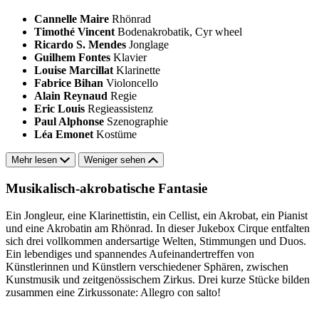
Cannelle Maire
Rhönrad
Timothé Vincent
Bodenakrobatik, Cyr wheel
Ricardo S. Mendes
Jonglage
Guilhem Fontes
Klavier
Louise Marcillat
Klarinette
Fabrice Bihan
Violoncello
Alain Reynaud
Regie
Eric Louis
Regieassistenz
Paul Alphonse
Szenographie
Léa Emonet
Kostüme
Mehr lesen
Weniger sehen
Musikalisch-akrobatische Fantasie
Ein Jongleur, eine Klarinettistin, ein Cellist, ein Akrobat, ein Pianist
und eine Akrobatin am Rhönrad. In dieser Jukebox Cirque entfalten
sich drei vollkommen andersartige Welten, Stimmungen und Duos.
Ein lebendiges und spannendes Aufeinandertreffen von
Künstlerinnen und Künstlern verschiedener Sphären, zwischen
Kunstmusik und zeitgenössischem Zirkus. Drei kurze Stücke bilden
zusammen eine Zirkussonate: Allegro con salto!