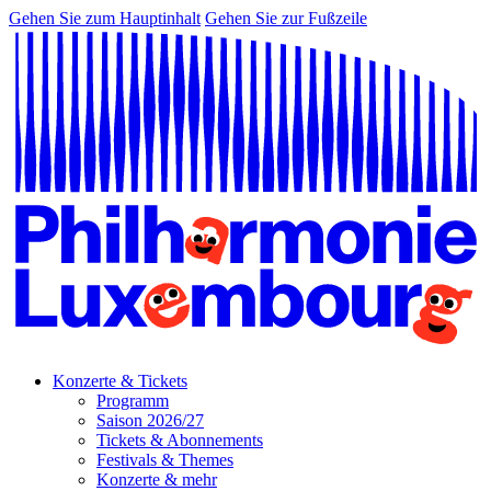
Gehen Sie zum Hauptinhalt
Gehen Sie zur Fußzeile
Konzerte & Tickets
Programm
Saison 2026/27
Tickets & Abonnements
Festivals & Themes
Konzerte & mehr