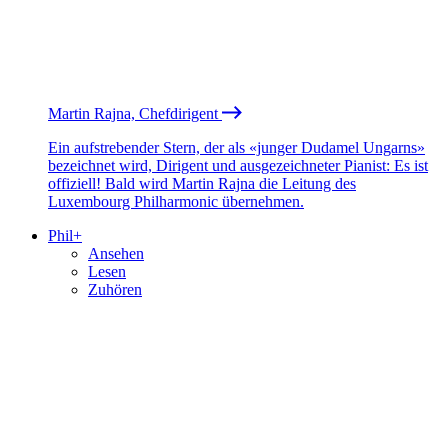
Martin Rajna, Chefdirigent
Ein aufstrebender Stern, der als «junger Dudamel Ungarns»
bezeichnet wird, Dirigent und ausgezeichneter Pianist: Es ist
offiziell! Bald wird Martin Rajna die Leitung des
Luxembourg Philharmonic übernehmen.
Phil+
Ansehen
Lesen
Zuhören