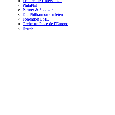
Erfahren & Unterstützen
PhilaPhil
Partner & Sponsoren
Die Philharmonie mieten
Fondation EME
Orchestre Place de l’Europe
BénéPhil