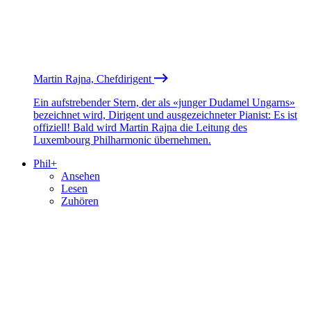
Martin Rajna, Chefdirigent
Ein aufstrebender Stern, der als «junger Dudamel Ungarns»
bezeichnet wird, Dirigent und ausgezeichneter Pianist: Es ist
offiziell! Bald wird Martin Rajna die Leitung des
Luxembourg Philharmonic übernehmen.
Phil+
Ansehen
Lesen
Zuhören