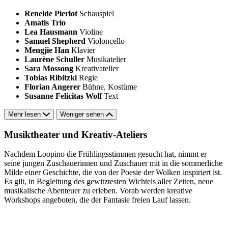
Renelde Pierlot
Schauspiel
Amatis Trio
Lea Hausmann
Violine
Samuel Shepherd
Violoncello
Mengjie Han
Klavier
Laurène Schuller
Musikatelier
Sara Mossong
Kreativatelier
Tobias Ribitzki
Regie
Florian Angerer
Bühne, Kostüme
Susanne Felicitas Wolf
Text
Mehr lesen
Weniger sehen
Musiktheater und Kreativ-Ateliers
Nachdem Loopino die Frühlingsstimmen gesucht hat, nimmt er
seine jungen Zuschauerinnen und Zuschauer mit in die sommerliche
Milde einer Geschichte, die von der Poesie der Wolken inspiriert ist.
Es gilt, in Begleitung des gewitztesten Wichtels aller Zeiten, neue
musikalische Abenteuer zu erleben. Vorab werden kreative
Workshops angeboten, die der Fantasie freien Lauf lassen.