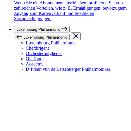
Wenn Sie ein Abonnement abschließen, profitieren Sie von
zahlreichen Vorteilen, wie z. B. Ermäßigungen, bevorzugtem
Zugang zum Kartenverkauf und flexibleren
Stornobedingungen.
Luxembourg Philharmonic
Luxembourg Philharmonic
Luxembourg Philharmonic
Chefdirigent
Orchestermitglieder
On Tour
Academy
D’Frënn vun de Lëtzebuerger Philharmoniker