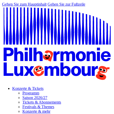
Gehen Sie zum Hauptinhalt
Gehen Sie zur Fußzeile
Konzerte & Tickets
Programm
Saison 2026/27
Tickets & Abonnements
Festivals & Themes
Konzerte & mehr