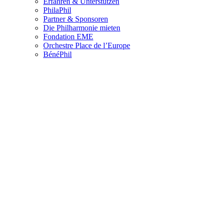
Erfahren & Unterstützen
PhilaPhil
Partner & Sponsoren
Die Philharmonie mieten
Fondation EME
Orchestre Place de l’Europe
BénéPhil