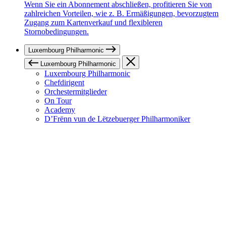
Wenn Sie ein Abonnement abschließen, profitieren Sie von
zahlreichen Vorteilen, wie z. B. Ermäßigungen, bevorzugtem
Zugang zum Kartenverkauf und flexibleren
Stornobedingungen.
Luxembourg Philharmonic
Luxembourg Philharmonic
Luxembourg Philharmonic
Chefdirigent
Orchestermitglieder
On Tour
Academy
D’Frënn vun de Lëtzebuerger Philharmoniker