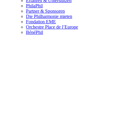
Erfahren & Unterstützen
PhilaPhil
Partner & Sponsoren
Die Philharmonie mieten
Fondation EME
Orchestre Place de l’Europe
BénéPhil