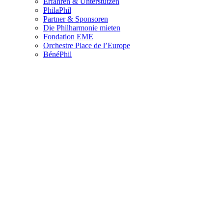
Erfahren & Unterstützen
PhilaPhil
Partner & Sponsoren
Die Philharmonie mieten
Fondation EME
Orchestre Place de l’Europe
BénéPhil