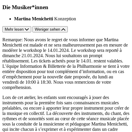
Die Musiker*innen
Martina Menichetti
Konzeption
Mehr lesen
Weniger sehen
Remarque: Nous avons le regret de vous informer que Martina
Menichetti est malade et ne sera malheureusement pas en mesure de
modérer le workshop le 14.01.2024. Le workshop sera reporté à
dimanche 21.01.2024. Nous lui souhaitons un prompt
rétablissement. Les tickets achetés pour le 14.01. restent valables.
L’équipe Information & Billetterie de la Philharmonie se tient à votre
entière disposition pour tout complément d’information, ou en cas
d’empêchement pour la nouvelle date proposée, du lundi au
vendredi de 10:00 à 18:30. Nous vous remercions de votre
compréhension.
Lors de cet atelier, les enfants sont encouragés à jouer des
instruments pour la première fois sans connaissances musicales
préalables, ou encore à apporter leur propre instrument pour créer de
la musique en collectif. La découverte des instruments, du chant, des
rythmes et de sonorités sont au cœur de cette séance musicale placée
sous la conduite de la musicienne et pédagogue Martina Menichetti,
qui incite chacun à s’exprimer et à expérimenter dans un cadre