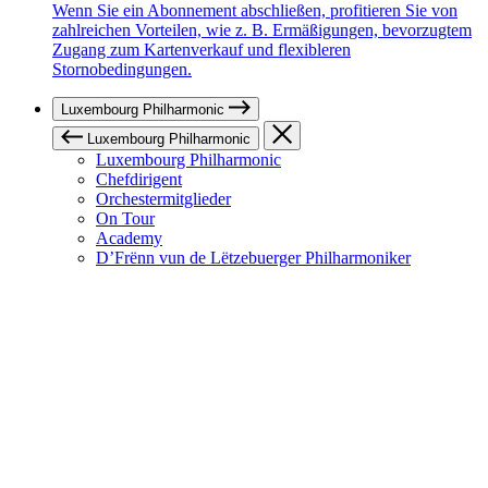
Wenn Sie ein Abonnement abschließen, profitieren Sie von
zahlreichen Vorteilen, wie z. B. Ermäßigungen, bevorzugtem
Zugang zum Kartenverkauf und flexibleren
Stornobedingungen.
Luxembourg Philharmonic
Luxembourg Philharmonic
Luxembourg Philharmonic
Chefdirigent
Orchestermitglieder
On Tour
Academy
D’Frënn vun de Lëtzebuerger Philharmoniker