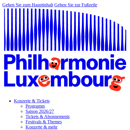
Gehen Sie zum Hauptinhalt
Gehen Sie zur Fußzeile
Konzerte & Tickets
Programm
Saison 2026/27
Tickets & Abonnements
Festivals & Themes
Konzerte & mehr