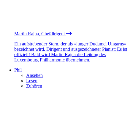
Martin Rajna, Chefdirigent
Ein aufstrebender Stern, der als «junger Dudamel Ungarns»
bezeichnet wird, Dirigent und ausgezeichneter Pianist: Es ist
offiziell! Bald wird Martin Rajna die Leitung des
Luxembourg Philharmonic übernehmen.
Phil+
Ansehen
Lesen
Zuhören