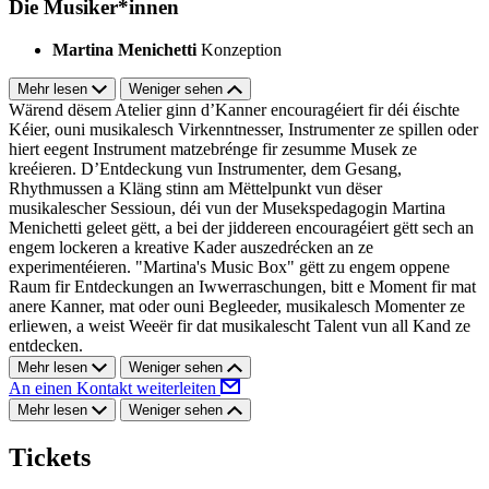
Die Musiker*innen
Martina Menichetti
Konzeption
Mehr lesen
Weniger sehen
Wärend dësem Atelier ginn d’Kanner encouragéiert fir déi éischte
Kéier, ouni musikalesch Virkenntnesser, Instrumenter ze spillen oder
hiert eegent Instrument matzebrénge fir zesumme Musek ze
kreéieren. D’Entdeckung vun Instrumenter, dem Gesang,
Rhythmussen a Kläng stinn am Mëttelpunkt vun dëser
musikalescher Sessioun, déi vun der Musekspedagogin Martina
Menichetti geleet gëtt, a bei der jiddereen encouragéiert gëtt sech an
engem lockeren a kreative Kader auszedrécken an ze
experimentéieren. "Martina's Music Box" gëtt zu engem oppene
Raum fir Entdeckungen an Iwwerraschungen, bitt e Moment fir mat
anere Kanner, mat oder ouni Begleeder, musikalesch Momenter ze
erliewen, a weist Weeër fir dat musikalescht Talent vun all Kand ze
entdecken.
Mehr lesen
Weniger sehen
An einen Kontakt weiterleiten
Mehr lesen
Weniger sehen
Tickets