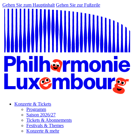
Gehen Sie zum Hauptinhalt
Gehen Sie zur Fußzeile
Konzerte & Tickets
Programm
Saison 2026/27
Tickets & Abonnements
Festivals & Themes
Konzerte & mehr