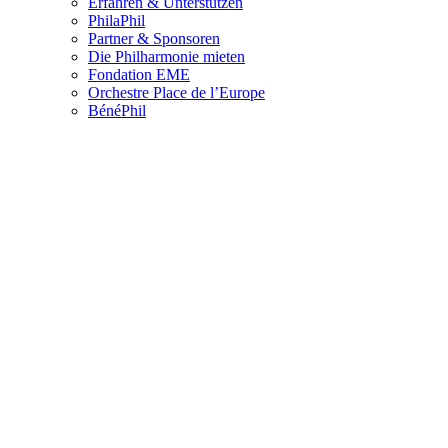
Erfahren & Unterstützen
PhilaPhil
Partner & Sponsoren
Die Philharmonie mieten
Fondation EME
Orchestre Place de l’Europe
BénéPhil