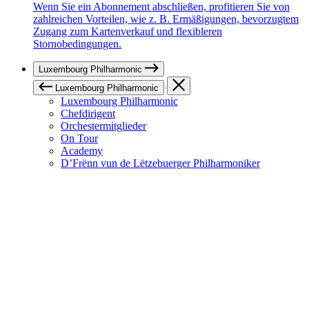
Wenn Sie ein Abonnement abschließen, profitieren Sie von
zahlreichen Vorteilen, wie z. B. Ermäßigungen, bevorzugtem
Zugang zum Kartenverkauf und flexibleren
Stornobedingungen.
Luxembourg Philharmonic
Luxembourg Philharmonic
Luxembourg Philharmonic
Chefdirigent
Orchestermitglieder
On Tour
Academy
D’Frënn vun de Lëtzebuerger Philharmoniker