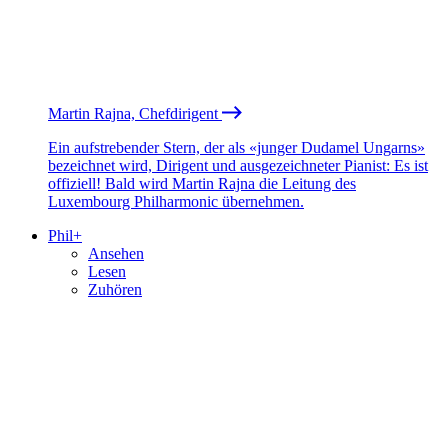
Martin Rajna, Chefdirigent
Ein aufstrebender Stern, der als «junger Dudamel Ungarns»
bezeichnet wird, Dirigent und ausgezeichneter Pianist: Es ist
offiziell! Bald wird Martin Rajna die Leitung des
Luxembourg Philharmonic übernehmen.
Phil+
Ansehen
Lesen
Zuhören