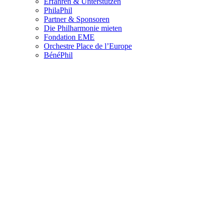
Erfahren & Unterstützen
PhilaPhil
Partner & Sponsoren
Die Philharmonie mieten
Fondation EME
Orchestre Place de l’Europe
BénéPhil