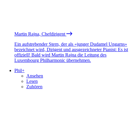
Martin Rajna, Chefdirigent
Ein aufstrebender Stern, der als «junger Dudamel Ungarns»
bezeichnet wird, Dirigent und ausgezeichneter Pianist: Es ist
offiziell! Bald wird Martin Rajna die Leitung des
Luxembourg Philharmonic übernehmen.
Phil+
Ansehen
Lesen
Zuhören