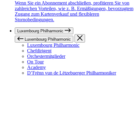
Wenn Sie ein Abonnement abschließen, profitieren Sie von
zahlreichen Vorteilen, wie z. B. Ermäßigungen, bevorzugtem
Zugang zum Kartenverkauf und flexibleren
Stornobedingungen.
Luxembourg Philharmonic
Luxembourg Philharmonic
Luxembourg Philharmonic
Chefdirigent
Orchestermitglieder
On Tour
Academy
D’Frënn vun de Lëtzebuerger Philharmoniker