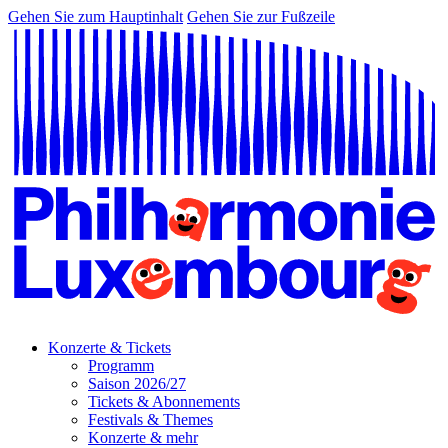
Gehen Sie zum Hauptinhalt
Gehen Sie zur Fußzeile
Konzerte & Tickets
Programm
Saison 2026/27
Tickets & Abonnements
Festivals & Themes
Konzerte & mehr