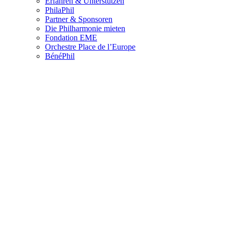
Erfahren & Unterstützen
PhilaPhil
Partner & Sponsoren
Die Philharmonie mieten
Fondation EME
Orchestre Place de l’Europe
BénéPhil