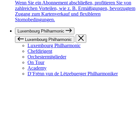
Wenn Sie ein Abonnement abschließen, profitieren Sie von
zahlreichen Vorteilen, wie z. B. Ermäßigungen, bevorzugtem
Zugang zum Kartenverkauf und flexibleren
Stornobedingungen.
Luxembourg Philharmonic
Luxembourg Philharmonic
Luxembourg Philharmonic
Chefdirigent
Orchestermitglieder
On Tour
Academy
D’Frënn vun de Lëtzebuerger Philharmoniker