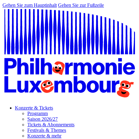
Gehen Sie zum Hauptinhalt
Gehen Sie zur Fußzeile
Konzerte & Tickets
Programm
Saison 2026/27
Tickets & Abonnements
Festivals & Themes
Konzerte & mehr