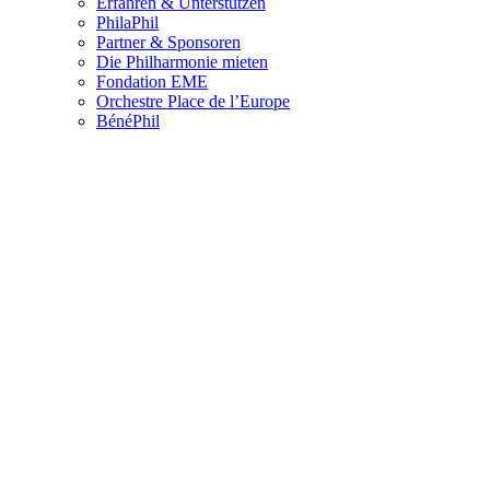
Erfahren & Unterstützen
PhilaPhil
Partner & Sponsoren
Die Philharmonie mieten
Fondation EME
Orchestre Place de l’Europe
BénéPhil