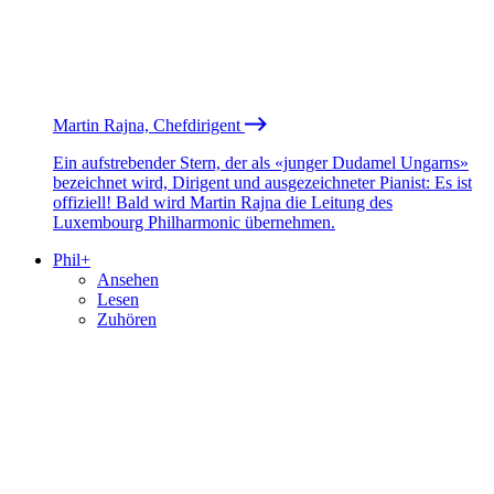
Martin Rajna, Chefdirigent
Ein aufstrebender Stern, der als «junger Dudamel Ungarns»
bezeichnet wird, Dirigent und ausgezeichneter Pianist: Es ist
offiziell! Bald wird Martin Rajna die Leitung des
Luxembourg Philharmonic übernehmen.
Phil+
Ansehen
Lesen
Zuhören