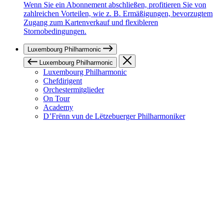
Wenn Sie ein Abonnement abschließen, profitieren Sie von
zahlreichen Vorteilen, wie z. B. Ermäßigungen, bevorzugtem
Zugang zum Kartenverkauf und flexibleren
Stornobedingungen.
Luxembourg Philharmonic
Luxembourg Philharmonic
Luxembourg Philharmonic
Chefdirigent
Orchestermitglieder
On Tour
Academy
D’Frënn vun de Lëtzebuerger Philharmoniker