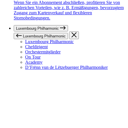
Wenn Sie ein Abonnement abschließen, profitieren Sie von
zahlreichen Vorteilen, wie z. B. Ermäßigungen, bevorzugtem
Zugang zum Kartenverkauf und flexibleren
Stornobedingungen.
Luxembourg Philharmonic
Luxembourg Philharmonic
Luxembourg Philharmonic
Chefdirigent
Orchestermitglieder
On Tour
Academy
D’Frënn vun de Lëtzebuerger Philharmoniker