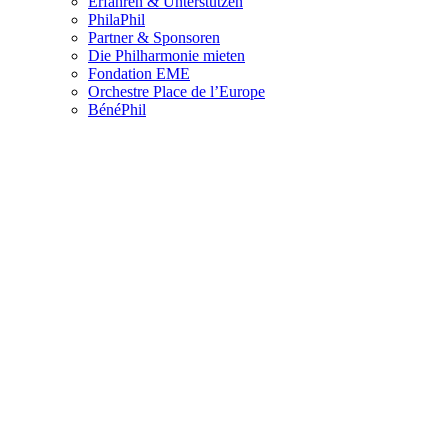
Erfahren & Unterstützen
PhilaPhil
Partner & Sponsoren
Die Philharmonie mieten
Fondation EME
Orchestre Place de l’Europe
BénéPhil