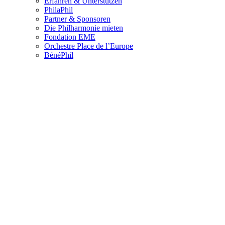
Erfahren & Unterstützen
PhilaPhil
Partner & Sponsoren
Die Philharmonie mieten
Fondation EME
Orchestre Place de l’Europe
BénéPhil