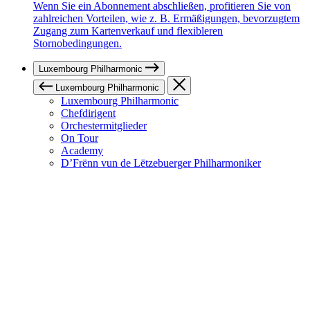
Wenn Sie ein Abonnement abschließen, profitieren Sie von
zahlreichen Vorteilen, wie z. B. Ermäßigungen, bevorzugtem
Zugang zum Kartenverkauf und flexibleren
Stornobedingungen.
Luxembourg Philharmonic
Luxembourg Philharmonic
Luxembourg Philharmonic
Chefdirigent
Orchestermitglieder
On Tour
Academy
D’Frënn vun de Lëtzebuerger Philharmoniker