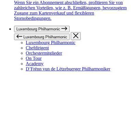
Wenn Sie ein Abonnement abschließen, profitieren Sie von
zahlreichen Vorteilen, wie z. B. Ermäßigungen, bevorzugtem
Zugang zum Kartenverkauf und flexibleren
Stornobedingungen.
Luxembourg Philharmonic
Luxembourg Philharmonic
Luxembourg Philharmonic
Chefdirigent
Orchestermitglieder
On Tour
Academy
D’Frënn vun de Lëtzebuerger Philharmoniker