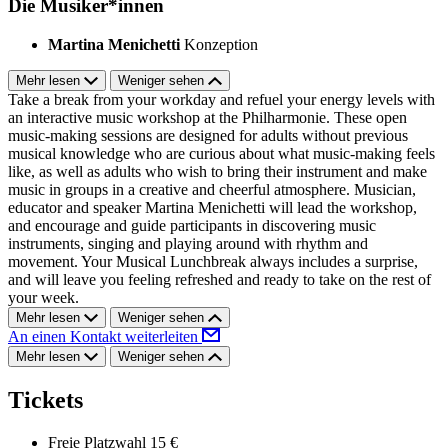
Die Musiker*innen
Martina Menichetti
Konzeption
Mehr lesen
Weniger sehen
Take a break from your workday and refuel your energy levels with
an interactive music workshop at the Philharmonie. These open
music-making sessions are designed for adults without previous
musical knowledge who are curious about what music-making feels
like, as well as adults who wish to bring their instrument and make
music in groups in a creative and cheerful atmosphere. Musician,
educator and speaker Martina Menichetti will lead the workshop,
and encourage and guide participants in discovering music
instruments, singing and playing around with rhythm and
movement. Your Musical Lunchbreak always includes a surprise,
and will leave you feeling refreshed and ready to take on the rest of
your week.
Mehr lesen
Weniger sehen
An einen Kontakt weiterleiten
Mehr lesen
Weniger sehen
Tickets
Freie Platzwahl
15 €