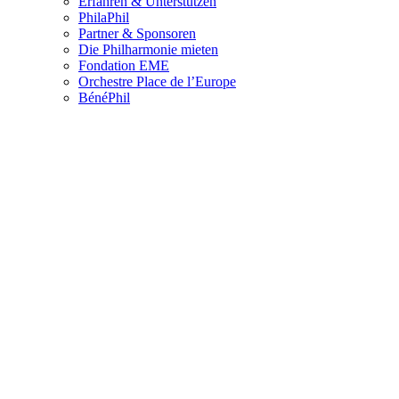
Erfahren & Unterstützen
PhilaPhil
Partner & Sponsoren
Die Philharmonie mieten
Fondation EME
Orchestre Place de l’Europe
BénéPhil