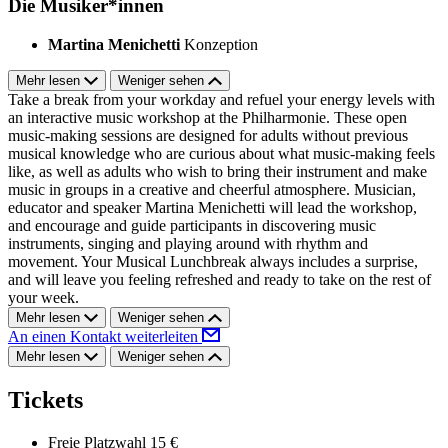
Die Musiker*innen
Martina Menichetti
Konzeption
Mehr lesen
Weniger sehen
Take a break from your workday and refuel your energy levels with
an interactive music workshop at the Philharmonie. These open
music-making sessions are designed for adults without previous
musical knowledge who are curious about what music-making feels
like, as well as adults who wish to bring their instrument and make
music in groups in a creative and cheerful atmosphere. Musician,
educator and speaker Martina Menichetti will lead the workshop,
and encourage and guide participants in discovering music
instruments, singing and playing around with rhythm and
movement. Your Musical Lunchbreak always includes a surprise,
and will leave you feeling refreshed and ready to take on the rest of
your week.
Mehr lesen
Weniger sehen
An einen Kontakt weiterleiten
Mehr lesen
Weniger sehen
Tickets
Freie Platzwahl
15 €