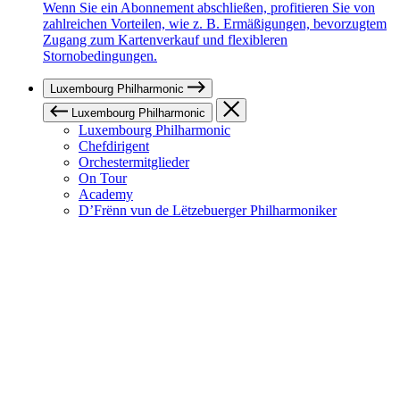
Wenn Sie ein Abonnement abschließen, profitieren Sie von
zahlreichen Vorteilen, wie z. B. Ermäßigungen, bevorzugtem
Zugang zum Kartenverkauf und flexibleren
Stornobedingungen.
Luxembourg Philharmonic
Luxembourg Philharmonic
Luxembourg Philharmonic
Chefdirigent
Orchestermitglieder
On Tour
Academy
D’Frënn vun de Lëtzebuerger Philharmoniker