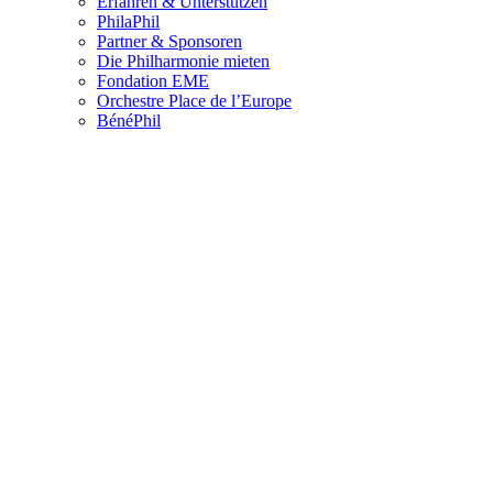
Erfahren & Unterstützen
PhilaPhil
Partner & Sponsoren
Die Philharmonie mieten
Fondation EME
Orchestre Place de l’Europe
BénéPhil