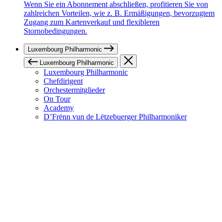
Wenn Sie ein Abonnement abschließen, profitieren Sie von
zahlreichen Vorteilen, wie z. B. Ermäßigungen, bevorzugtem
Zugang zum Kartenverkauf und flexibleren
Stornobedingungen.
Luxembourg Philharmonic
Luxembourg Philharmonic
Luxembourg Philharmonic
Chefdirigent
Orchestermitglieder
On Tour
Academy
D’Frënn vun de Lëtzebuerger Philharmoniker