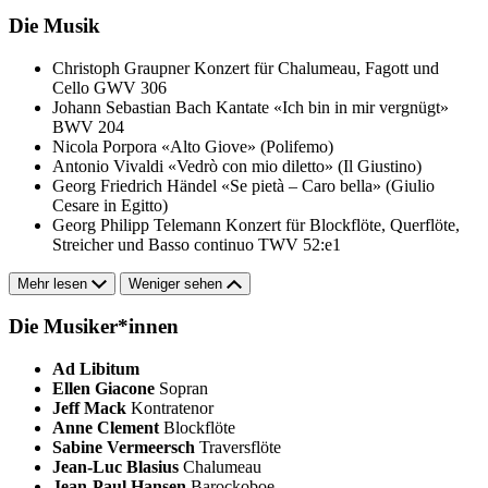
Die Musik
Christoph Graupner
Konzert für Chalumeau, Fagott und
Cello GWV 306
Johann Sebastian Bach
Kantate «Ich bin in mir vergnügt»
BWV 204
Nicola Porpora
«Alto Giove» (Polifemo)
Antonio Vivaldi
«Vedrò con mio diletto» (Il Giustino)
Georg Friedrich Händel
«Se pietà – Caro bella» (Giulio
Cesare in Egitto)
Georg Philipp Telemann
Konzert für Blockflöte, Querflöte,
Streicher und Basso continuo TWV 52:e1
Mehr lesen
Weniger sehen
Die Musiker*innen
Ad Libitum
Ellen Giacone
Sopran
Jeff Mack
Kontratenor
Anne Clement
Blockflöte
Sabine Vermeersch
Traversflöte
Jean-Luc Blasius
Chalumeau
Jean-Paul Hansen
Barockoboe