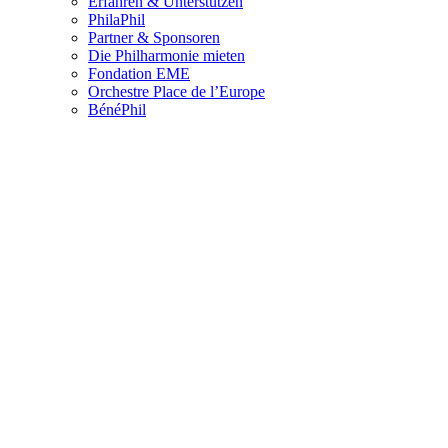
Erfahren & Unterstützen
PhilaPhil
Partner & Sponsoren
Die Philharmonie mieten
Fondation EME
Orchestre Place de l’Europe
BénéPhil