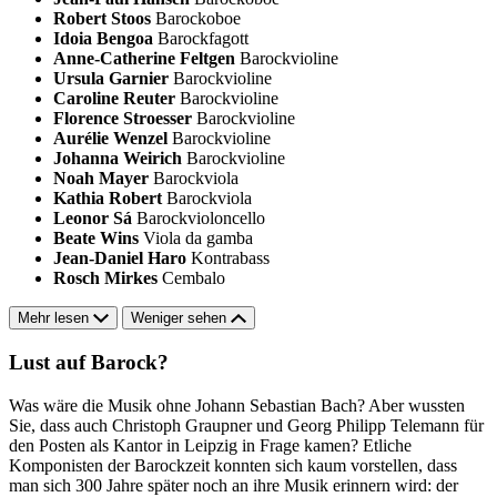
Robert Stoos
Barockoboe
Idoia Bengoa
Barockfagott
Anne-Catherine Feltgen
Barockvioline
Ursula Garnier
Barockvioline
Caroline Reuter
Barockvioline
Florence Stroesser
Barockvioline
Aurélie Wenzel
Barockvioline
Johanna Weirich
Barockvioline
Noah Mayer
Barockviola
Kathia Robert
Barockviola
Leonor Sá
Barockvioloncello
Beate Wins
Viola da gamba
Jean-Daniel Haro
Kontrabass
Rosch Mirkes
Cembalo
Mehr lesen
Weniger sehen
Lust auf Barock?
Was wäre die Musik ohne Johann Sebastian Bach? Aber wussten
Sie, dass auch Christoph Graupner und Georg Philipp Telemann für
den Posten als Kantor in Leipzig in Frage kamen? Etliche
Komponisten der Barockzeit konnten sich kaum vorstellen, dass
man sich 300 Jahre später noch an ihre Musik erinnern wird: der