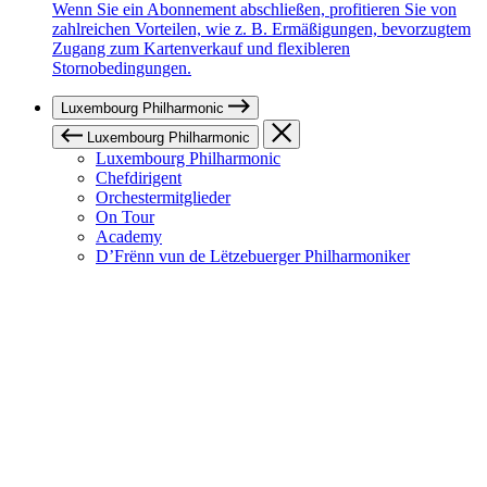
Wenn Sie ein Abonnement abschließen, profitieren Sie von
zahlreichen Vorteilen, wie z. B. Ermäßigungen, bevorzugtem
Zugang zum Kartenverkauf und flexibleren
Stornobedingungen.
Luxembourg Philharmonic
Luxembourg Philharmonic
Luxembourg Philharmonic
Chefdirigent
Orchestermitglieder
On Tour
Academy
D’Frënn vun de Lëtzebuerger Philharmoniker