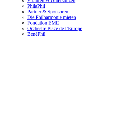
Erfahren & Unterstützen
PhilaPhil
Partner & Sponsoren
Die Philharmonie mieten
Fondation EME
Orchestre Place de l’Europe
BénéPhil