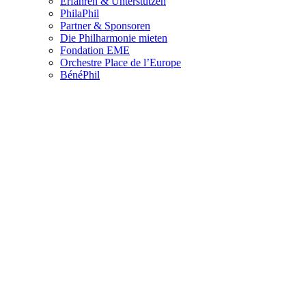
Erfahren & Unterstützen
PhilaPhil
Partner & Sponsoren
Die Philharmonie mieten
Fondation EME
Orchestre Place de l’Europe
BénéPhil