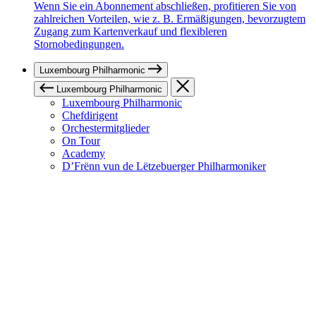
Wenn Sie ein Abonnement abschließen, profitieren Sie von
zahlreichen Vorteilen, wie z. B. Ermäßigungen, bevorzugtem
Zugang zum Kartenverkauf und flexibleren
Stornobedingungen.
Luxembourg Philharmonic
Luxembourg Philharmonic
Luxembourg Philharmonic
Chefdirigent
Orchestermitglieder
On Tour
Academy
D’Frënn vun de Lëtzebuerger Philharmoniker