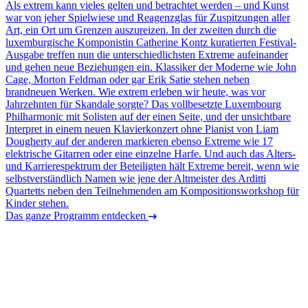
Als extrem kann vieles gelten und betrachtet werden – und Kunst
war von jeher Spielwiese und Reagenzglas für Zuspitzungen aller
Art, ein Ort um Grenzen auszureizen. In der zweiten durch die
luxemburgische Komponistin Catherine Kontz kuratierten Festival-
Ausgabe treffen nun die unterschiedlichsten Extreme aufeinander
und gehen neue Beziehungen ein. Klassiker der Moderne wie John
Cage, Morton Feldman oder gar Erik Satie stehen neben
brandneuen Werken. Wie extrem erleben wir heute, was vor
Jahrzehnten für Skandale sorgte? Das vollbesetzte Luxembourg
Philharmonic mit Solisten auf der einen Seite, und der unsichtbare
Interpret in einem neuen Klavierkonzert ohne Pianist von Liam
Dougherty auf der anderen markieren ebenso Extreme wie 17
elektrische Gitarren oder eine einzelne Harfe. Und auch das Alters-
und Karrierespektrum der Beteiligten hält Extreme bereit, wenn wie
selbstverständlich Namen wie jene der Altmeister des Arditti
Quartetts neben den Teilnehmenden am Kompositionsworkshop für
Kinder stehen.
Das ganze Programm entdecken