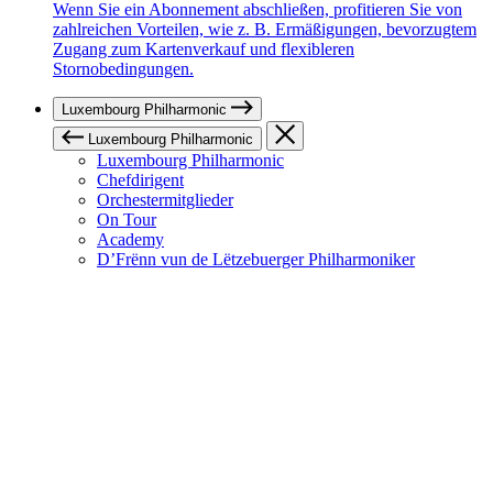
Wenn Sie ein Abonnement abschließen, profitieren Sie von
zahlreichen Vorteilen, wie z. B. Ermäßigungen, bevorzugtem
Zugang zum Kartenverkauf und flexibleren
Stornobedingungen.
Luxembourg Philharmonic
Luxembourg Philharmonic
Luxembourg Philharmonic
Chefdirigent
Orchestermitglieder
On Tour
Academy
D’Frënn vun de Lëtzebuerger Philharmoniker