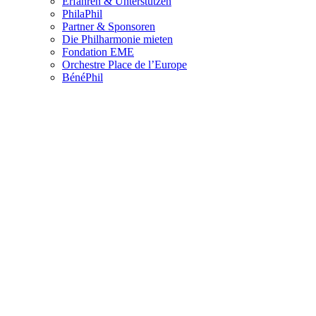
Erfahren & Unterstützen
PhilaPhil
Partner & Sponsoren
Die Philharmonie mieten
Fondation EME
Orchestre Place de l’Europe
BénéPhil