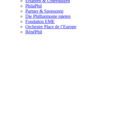
Erfahren & Unterstützen
PhilaPhil
Partner & Sponsoren
Die Philharmonie mieten
Fondation EME
Orchestre Place de l’Europe
BénéPhil