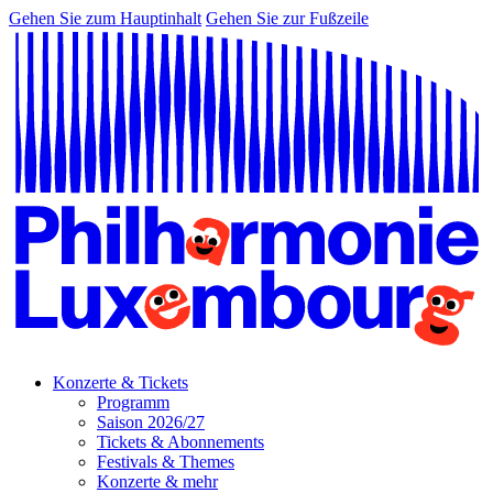
Gehen Sie zum Hauptinhalt
Gehen Sie zur Fußzeile
Konzerte & Tickets
Programm
Saison 2026/27
Tickets & Abonnements
Festivals & Themes
Konzerte & mehr