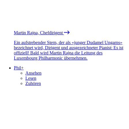
Martin Rajna, Chefdirigent
Ein aufstrebender Stern, der als «junger Dudamel Ungarns»
bezeichnet wird, Dirigent und ausgezeichneter Pianist: Es ist
offiziell! Bald wird Martin Rajna die Leitung des
Luxembourg Philharmonic übernehmen.
Phil+
Ansehen
Lesen
Zuhören