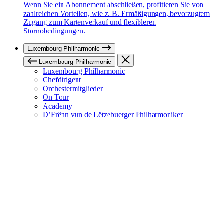
Wenn Sie ein Abonnement abschließen, profitieren Sie von
zahlreichen Vorteilen, wie z. B. Ermäßigungen, bevorzugtem
Zugang zum Kartenverkauf und flexibleren
Stornobedingungen.
Luxembourg Philharmonic
Luxembourg Philharmonic
Luxembourg Philharmonic
Chefdirigent
Orchestermitglieder
On Tour
Academy
D’Frënn vun de Lëtzebuerger Philharmoniker