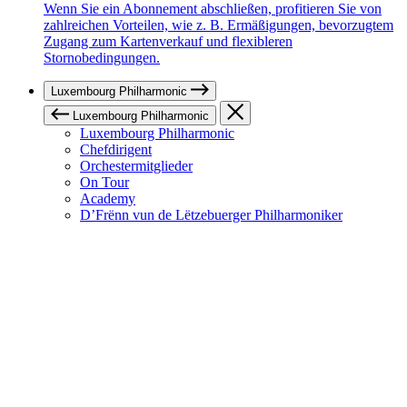
Wenn Sie ein Abonnement abschließen, profitieren Sie von
zahlreichen Vorteilen, wie z. B. Ermäßigungen, bevorzugtem
Zugang zum Kartenverkauf und flexibleren
Stornobedingungen.
Luxembourg Philharmonic
Luxembourg Philharmonic
Luxembourg Philharmonic
Chefdirigent
Orchestermitglieder
On Tour
Academy
D’Frënn vun de Lëtzebuerger Philharmoniker