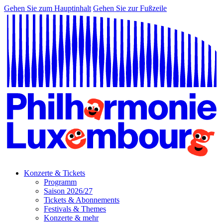
Gehen Sie zum Hauptinhalt
Gehen Sie zur Fußzeile
Konzerte & Tickets
Programm
Saison 2026/27
Tickets & Abonnements
Festivals & Themes
Konzerte & mehr