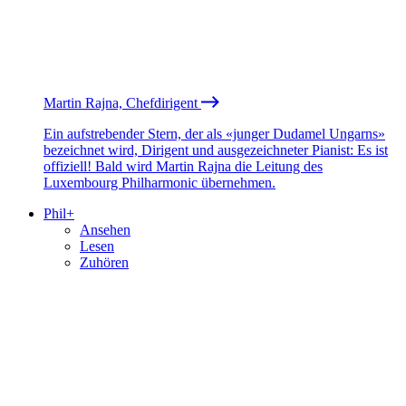
Martin Rajna, Chefdirigent
Ein aufstrebender Stern, der als «junger Dudamel Ungarns»
bezeichnet wird, Dirigent und ausgezeichneter Pianist: Es ist
offiziell! Bald wird Martin Rajna die Leitung des
Luxembourg Philharmonic übernehmen.
Phil+
Ansehen
Lesen
Zuhören