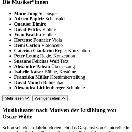
Die Musiker*innen
Marie Jung
Schauspiel
Adrien Paptriz
Schauspiel
Quatuor Elmire
David Petrlik
Violine
Yoan Brakha
Violine
Hortense Fourrier
Viola
Rémi Carlon
Violoncello
Caterina Cianfarini
Regie, Konzeption
Peter Leung
Regie, Konzeption
Susanne Felicitas Wolf
Text
Alexandre Pateau
Übersetzung
Isabelle Kaiser
Bühne, Kostüme
Franziska Müller
Kostümherstellung
David Münch
Bühnenbau
Alexandra Lichtenberger
Schminke
Mehr lesen
Weniger sehen
Musiktheater nach Motiven der Erzählung von
Oscar Wilde
Schon seit vielen Jahrhunderten lebt das Gespenst von Canterville in