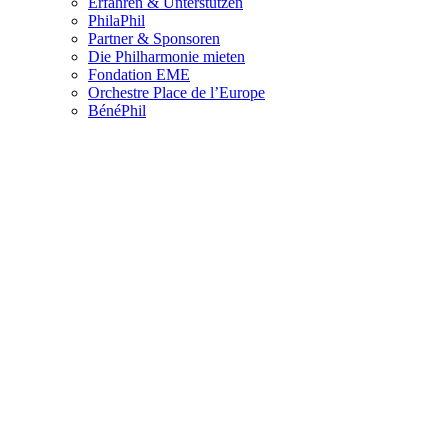
Erfahren & Unterstützen
PhilaPhil
Partner & Sponsoren
Die Philharmonie mieten
Fondation EME
Orchestre Place de l’Europe
BénéPhil