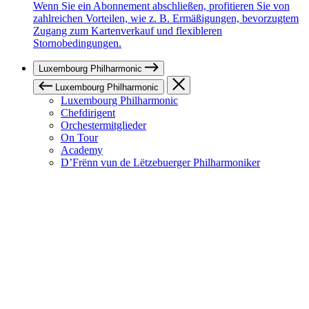
Wenn Sie ein Abonnement abschließen, profitieren Sie von
zahlreichen Vorteilen, wie z. B. Ermäßigungen, bevorzugtem
Zugang zum Kartenverkauf und flexibleren
Stornobedingungen.
Luxembourg Philharmonic
Luxembourg Philharmonic
Luxembourg Philharmonic
Chefdirigent
Orchestermitglieder
On Tour
Academy
D’Frënn vun de Lëtzebuerger Philharmoniker