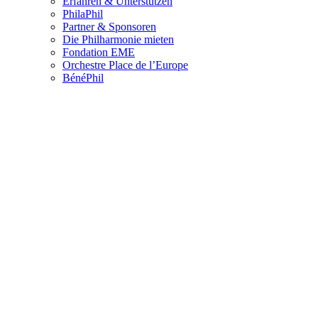
Erfahren & Unterstützen
PhilaPhil
Partner & Sponsoren
Die Philharmonie mieten
Fondation EME
Orchestre Place de l’Europe
BénéPhil