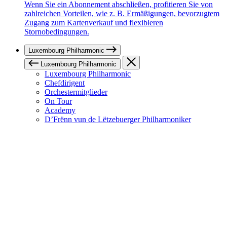
Wenn Sie ein Abonnement abschließen, profitieren Sie von
zahlreichen Vorteilen, wie z. B. Ermäßigungen, bevorzugtem
Zugang zum Kartenverkauf und flexibleren
Stornobedingungen.
Luxembourg Philharmonic
Luxembourg Philharmonic
Luxembourg Philharmonic
Chefdirigent
Orchestermitglieder
On Tour
Academy
D’Frënn vun de Lëtzebuerger Philharmoniker