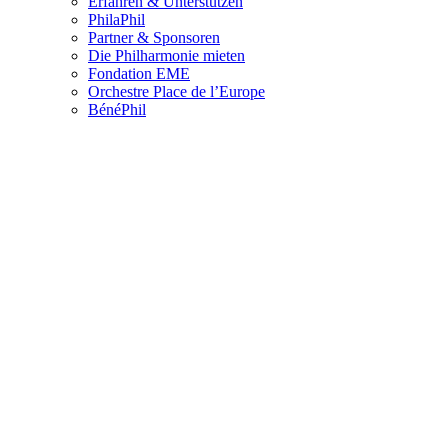
Erfahren & Unterstützen
PhilaPhil
Partner & Sponsoren
Die Philharmonie mieten
Fondation EME
Orchestre Place de l’Europe
BénéPhil