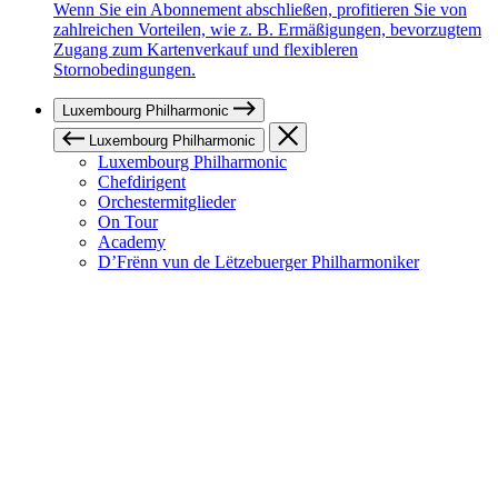
Wenn Sie ein Abonnement abschließen, profitieren Sie von
zahlreichen Vorteilen, wie z. B. Ermäßigungen, bevorzugtem
Zugang zum Kartenverkauf und flexibleren
Stornobedingungen.
Luxembourg Philharmonic
Luxembourg Philharmonic
Luxembourg Philharmonic
Chefdirigent
Orchestermitglieder
On Tour
Academy
D’Frënn vun de Lëtzebuerger Philharmoniker