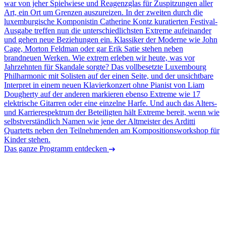
war von jeher Spielwiese und Reagenzglas für Zuspitzungen aller
Art, ein Ort um Grenzen auszureizen. In der zweiten durch die
luxemburgische Komponistin Catherine Kontz kuratierten Festival-
Ausgabe treffen nun die unterschiedlichsten Extreme aufeinander
und gehen neue Beziehungen ein. Klassiker der Moderne wie John
Cage, Morton Feldman oder gar Erik Satie stehen neben
brandneuen Werken. Wie extrem erleben wir heute, was vor
Jahrzehnten für Skandale sorgte? Das vollbesetzte Luxembourg
Philharmonic mit Solisten auf der einen Seite, und der unsichtbare
Interpret in einem neuen Klavierkonzert ohne Pianist von Liam
Dougherty auf der anderen markieren ebenso Extreme wie 17
elektrische Gitarren oder eine einzelne Harfe. Und auch das Alters-
und Karrierespektrum der Beteiligten hält Extreme bereit, wenn wie
selbstverständlich Namen wie jene der Altmeister des Arditti
Quartetts neben den Teilnehmenden am Kompositionsworkshop für
Kinder stehen.
Das ganze Programm entdecken