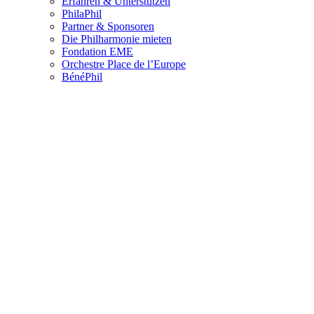
Erfahren & Unterstützen
PhilaPhil
Partner & Sponsoren
Die Philharmonie mieten
Fondation EME
Orchestre Place de l’Europe
BénéPhil