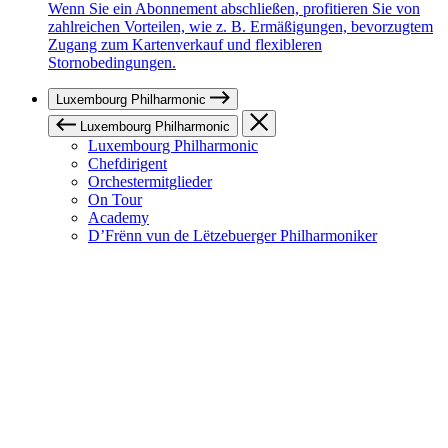
Wenn Sie ein Abonnement abschließen, profitieren Sie von
zahlreichen Vorteilen, wie z. B. Ermäßigungen, bevorzugtem
Zugang zum Kartenverkauf und flexibleren
Stornobedingungen.
Luxembourg Philharmonic
Luxembourg Philharmonic
Luxembourg Philharmonic
Chefdirigent
Orchestermitglieder
On Tour
Academy
D’Frënn vun de Lëtzebuerger Philharmoniker