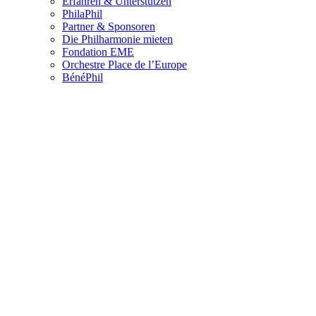
Erfahren & Unterstützen
PhilaPhil
Partner & Sponsoren
Die Philharmonie mieten
Fondation EME
Orchestre Place de l’Europe
BénéPhil