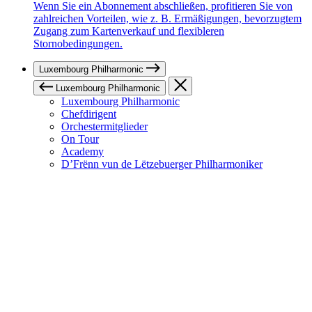
Wenn Sie ein Abonnement abschließen, profitieren Sie von
zahlreichen Vorteilen, wie z. B. Ermäßigungen, bevorzugtem
Zugang zum Kartenverkauf und flexibleren
Stornobedingungen.
Luxembourg Philharmonic
Luxembourg Philharmonic
Luxembourg Philharmonic
Chefdirigent
Orchestermitglieder
On Tour
Academy
D’Frënn vun de Lëtzebuerger Philharmoniker