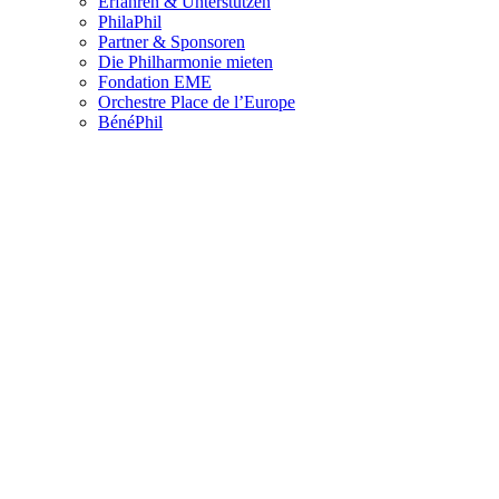
Erfahren & Unterstützen
PhilaPhil
Partner & Sponsoren
Die Philharmonie mieten
Fondation EME
Orchestre Place de l’Europe
BénéPhil