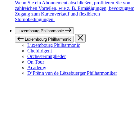
Wenn Sie ein Abonnement abschließen, profitieren Sie von
zahlreichen Vorteilen, wie z. B. Ermäßigungen, bevorzugtem
Zugang zum Kartenverkauf und flexibleren
Stornobedingungen.
Luxembourg Philharmonic
Luxembourg Philharmonic
Luxembourg Philharmonic
Chefdirigent
Orchestermitglieder
On Tour
Academy
D’Frënn vun de Lëtzebuerger Philharmoniker