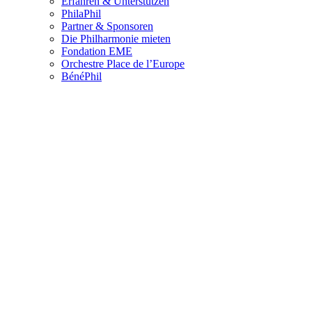
Erfahren & Unterstützen
PhilaPhil
Partner & Sponsoren
Die Philharmonie mieten
Fondation EME
Orchestre Place de l’Europe
BénéPhil