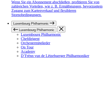
Wenn Sie ein Abonnement abschließen, profitieren Sie von
zahlreichen Vorteilen, wie z. B. Ermäßigungen, bevorzugtem
Zugang zum Kartenverkauf und flexibleren
Stornobedingungen.
Luxembourg Philharmonic
Luxembourg Philharmonic
Luxembourg Philharmonic
Chefdirigent
Orchestermitglieder
On Tour
Academy
D’Frënn vun de Lëtzebuerger Philharmoniker