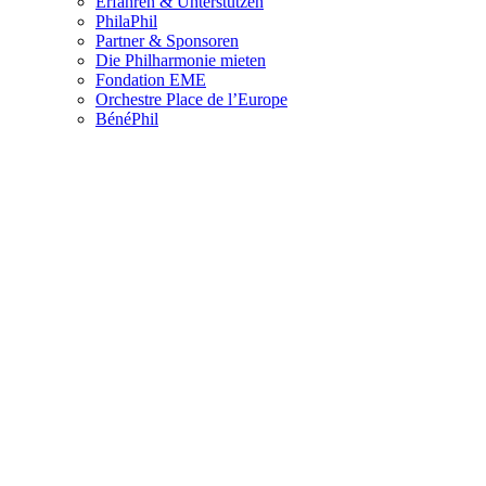
Erfahren & Unterstützen
PhilaPhil
Partner & Sponsoren
Die Philharmonie mieten
Fondation EME
Orchestre Place de l’Europe
BénéPhil