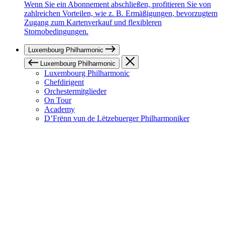
Wenn Sie ein Abonnement abschließen, profitieren Sie von
zahlreichen Vorteilen, wie z. B. Ermäßigungen, bevorzugtem
Zugang zum Kartenverkauf und flexibleren
Stornobedingungen.
Luxembourg Philharmonic
Luxembourg Philharmonic
Luxembourg Philharmonic
Chefdirigent
Orchestermitglieder
On Tour
Academy
D’Frënn vun de Lëtzebuerger Philharmoniker