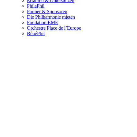
Erfahren & Unterstützen
PhilaPhil
Partner & Sponsoren
Die Philharmonie mieten
Fondation EME
Orchestre Place de l’Europe
BénéPhil