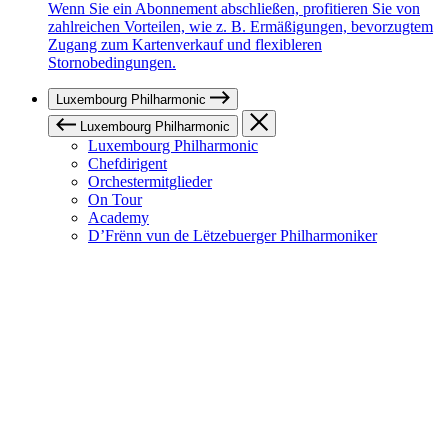
Wenn Sie ein Abonnement abschließen, profitieren Sie von
zahlreichen Vorteilen, wie z. B. Ermäßigungen, bevorzugtem
Zugang zum Kartenverkauf und flexibleren
Stornobedingungen.
Luxembourg Philharmonic
Luxembourg Philharmonic
Luxembourg Philharmonic
Chefdirigent
Orchestermitglieder
On Tour
Academy
D’Frënn vun de Lëtzebuerger Philharmoniker