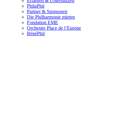
Erfahren & Unterstützen
PhilaPhil
Partner & Sponsoren
Die Philharmonie mieten
Fondation EME
Orchestre Place de l’Europe
BénéPhil