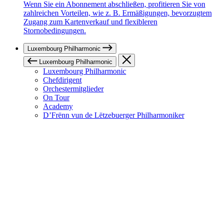
Wenn Sie ein Abonnement abschließen, profitieren Sie von
zahlreichen Vorteilen, wie z. B. Ermäßigungen, bevorzugtem
Zugang zum Kartenverkauf und flexibleren
Stornobedingungen.
Luxembourg Philharmonic
Luxembourg Philharmonic
Luxembourg Philharmonic
Chefdirigent
Orchestermitglieder
On Tour
Academy
D’Frënn vun de Lëtzebuerger Philharmoniker