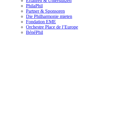
Erfahren & Unterstützen
PhilaPhil
Partner & Sponsoren
Die Philharmonie mieten
Fondation EME
Orchestre Place de l’Europe
BénéPhil