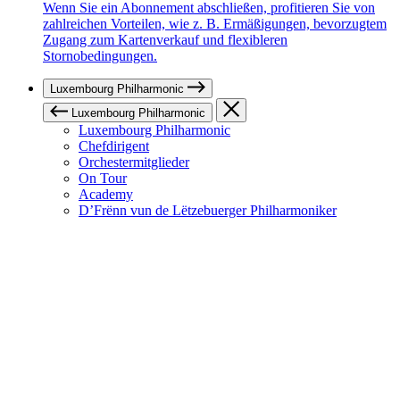
Wenn Sie ein Abonnement abschließen, profitieren Sie von
zahlreichen Vorteilen, wie z. B. Ermäßigungen, bevorzugtem
Zugang zum Kartenverkauf und flexibleren
Stornobedingungen.
Luxembourg Philharmonic
Luxembourg Philharmonic
Luxembourg Philharmonic
Chefdirigent
Orchestermitglieder
On Tour
Academy
D’Frënn vun de Lëtzebuerger Philharmoniker